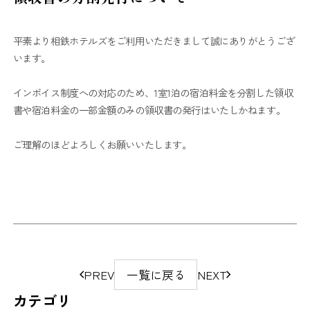
平素より相鉄ホテルズをご利用いただきまして誠にありがとうござ
います。
インボイス制度への対応のため、1室1泊の宿泊料金を分割した領収
書や宿泊料金の一部金額のみの領収書の発行はいたしかねます。
ご理解のほどよろしくお願いいたします。
ペ
PREV
一覧に戻る
NEXT
ー
カテゴリ
ジ