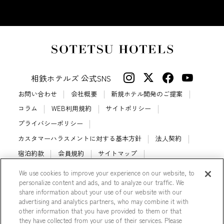
相鉄ホテルズ 公式SNS
お問い合わせ
会社概要
新規ホテル開発のご提案
コラム
WEB利用規約
サイトポリシー
プライバシーポリシー
カスタマーハラスメントに対する基本方針
法人契約
宿泊約款
会員規約
サイトマップ
相鉄ホテルズ パートナーホテル加盟募集のご案内
採用情報
We use cookies to improve your experience on our website, to
personalize content and ads, and to analyze our traffic. We
Cookie Settings
share information about your use of our website with our
advertising and analytics partners, who may combine it with
other information that you have provided to them or that
they have collected from your use of their services. Please