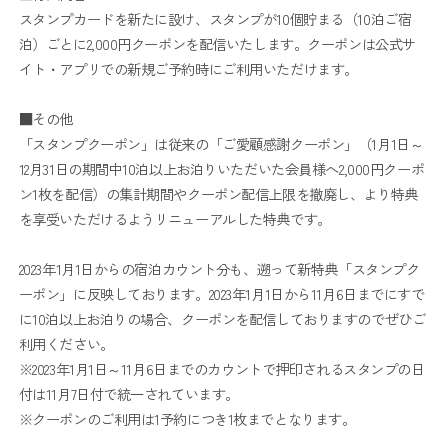
スタンプカードを新たに設け、スタンプが10個貯まる（10泊ご宿
泊）ごとに2,000円クーポンを配信いたします。クーポンは公式サ
イト・アプリでの新規ご予約時にご利用いただけます。
■その他
「スタンプクーポン」は従来の「ご愛顧感謝クーポン」（1月1日～
12月31日の期間中10泊以上お泊りいただいた会員様へ2,000円クーポ
ン1枚を配信）の集計期間やクーポン配信上限を撤廃し、より特典
を享受いただけるようリニューアルした特典です。
2023年1月1日からの宿泊カウント分も、遡って新特典「スタンプク
ーポン」に反映しております。2023年1月1日から11月6日までにすで
に10泊以上お泊りの場合、クーポンを配信しておりますのでぜひご
利用ください。
※2023年1月1日～11月6日までのカウントで押印されるスタンプの日
付は11月7日付で統一されています。
※クーポンのご利用は1予約につき1枚までとなります。