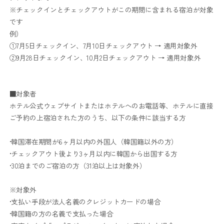
※チェックインとチェックアウトがこの期間に含まれる宿泊が対象
です
例）
①7月5日チェックイン、7月10日チェックアウト → 適用対象外
②9月28日チェックイン、10月2日チェックアウト → 適用対象外
■対象者
ホテル公式ウェブサイトまたはホテルへのお電話等、ホテルに直接
ご予約の上宿泊された方のうち、以下の条件に該当する方
•韓国滞在期間が6ヶ月以内の外国人（韓国籍以外の方）
•チェックアウト後より3ヶ月以内に韓国から出国する方
•30泊までのご宿泊の方（31泊以上は対象外）
※対象外
•支払い手段が法人名義のクレジットカードの場合
•韓国籍の方の名義で支払った場合