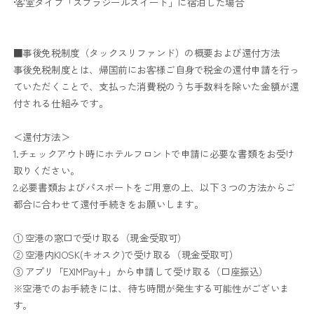
•客室タイプ「スプラジールスイート」に宿泊した場合
■事後免税制度（タックスリファンド）の概要および還付方法
事後免税制度とは、帰国前にお客様ご自身で税金の還付申請を行っ
ていただくことで、支払った消費税のうち手数料を除いた金額が還
付される仕組みです。
＜還付方法＞
1.チェックアウト時にホテルフロントで申請に必要な書類をお受け
取りください。
2.必要書類およびパスポートをご用意の上、以下３つの方法からご
都合に合わせて還付手続きをお願いします。
① 空港の窓口で受け取る（現金受取可）
② 空港内KIOSK(キオスク)で受け取る（現金受取可）
③ アプリ「EXIMPay+」から申請して受け取る（口座振込）
※空港でのお手続きには、待ち時間が発生する可能性がございま
す。