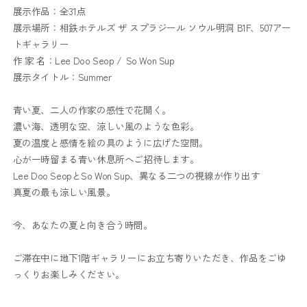
展示作品：全31点
展示場所：相鉄ホテルズ ザ スプラジール ソウル明洞 B1F、507アー
トギャラリー
作 家 名：Lee Doo Seop / So Won Sup
展示タイトル：Summer
青い夏、二人の作家の感性で花開く。
濃い海、透明な空、涼しい風のような色彩。
夏の温度と感情を絵の具のように広げた空間。
心が一時留まる青い休息所へご招待します。
Lee Doo SeopとSo Won Sup、異なる二つの視線が作り出す
真夏の最も涼しい風景。
今、あなたの夏と向き合う時間。
ご滞在中に地下1階ギャラリーにお立ち寄りいただき、作品をごゆ
っくりお楽しみください。