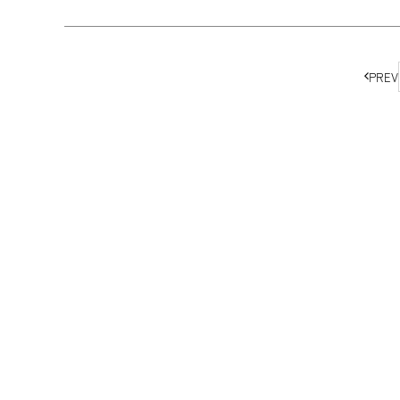
ペ
PREV
ー
ジ
の
移
動