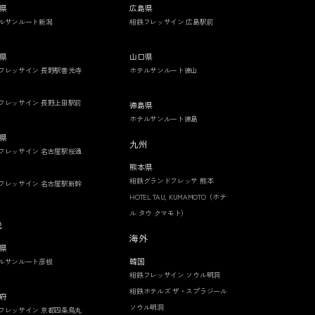
県
広島県
ルサンルート新潟
相鉄フレッサイン 広島駅前
県
山口県
フレッサイン 長野駅善光寺
ホテルサンルート徳山
フレッサイン 長野上田駅前
徳島県
ホテルサンルート徳島
県
九州
フレッサイン 名古屋駅桜通
熊本県
相鉄グランドフレッサ 熊本
フレッサイン 名古屋駅新幹
HOTEL TAU, KUMAMOTO（ホテ
ル タウ クマモト）
畿
海外
県
韓国
ルサンルート彦根
相鉄フレッサイン ソウル明洞
相鉄ホテルズ ザ・スプラジール
府
ソウル明洞
フレッサイン 京都四条烏丸