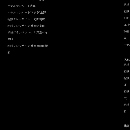
相鉄
ホテルサンルート浅草
相鉄
ホテルサンルート"ステラ"上野
THE
相鉄フレッサイン 上野御徒町
丸（
相鉄フレッサイン 東京錦糸町
THE
相鉄グランドフレッサ 東京ベイ
条
有明
ホテ
相鉄フレッサイン 東京東陽町駅
前
大阪
相鉄
相鉄
相鉄
ば
相鉄
中）
相鉄
前
兵庫