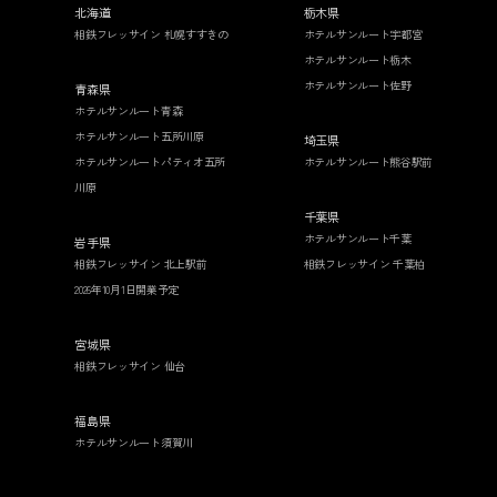
北海道
栃木県
相鉄フレッサイン 札幌すすきの
ホテルサンルート宇都宮
ホテルサンルート栃木
ホテルサンルート佐野
青森県
ホテルサンルート青森
ホテルサンルート五所川原
埼玉県
ホテルサンルートパティオ五所
ホテルサンルート熊谷駅前
川原
千葉県
ホテルサンルート千葉
岩手県
相鉄フレッサイン 北上駅前
相鉄フレッサイン 千葉柏
2026年10月1日開業予定
宮城県
相鉄フレッサイン 仙台
福島県
ホテルサンルート須賀川