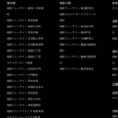
東京都
神奈川県
新潟
相鉄フレッサイン 御茶ノ水神保
相鉄フレッサイン 横浜駅東口
ホテ
町
相鉄ホテルズ ザ・スプラジール
相鉄フレッサイン 東京神田
横浜
長野
相鉄フレッサイン 神田大手町
相鉄フレッサイン 横浜桜木町
相鉄
相鉄フレッサイン 東京京橋
相鉄フレッサイン 横浜戸塚
口
相鉄フレッサイン 日本橋人形町
相鉄フレッサイン 川崎駅東口
相鉄
相鉄フレッサイン 日本橋茅場町
相鉄フレッサイン 鎌倉大船駅笠
相鉄フレッサイン 銀座三丁目
間口
愛知
相鉄フレッサイン 銀座七丁目
相鉄フレッサイン 鎌倉大船駅東
相鉄
ホテルサンルート銀座
口
口
相鉄フレッサイン 浜松町大門
相鉄フレッサイン 藤沢湘南台
相鉄
相鉄フレッサイン 大門駅前
線口
相鉄フレッサイン 東京赤坂
近
相鉄フレッサイン 新橋日比谷口
滋賀
相鉄フレッサイン 東京田町
ホテ
相鉄フレッサイン 東京六本木
相鉄フレッサイン 東新宿駅前
京都
相鉄グランドフレッサ 高田馬場
相鉄
ホテルサンルートプラザ新宿