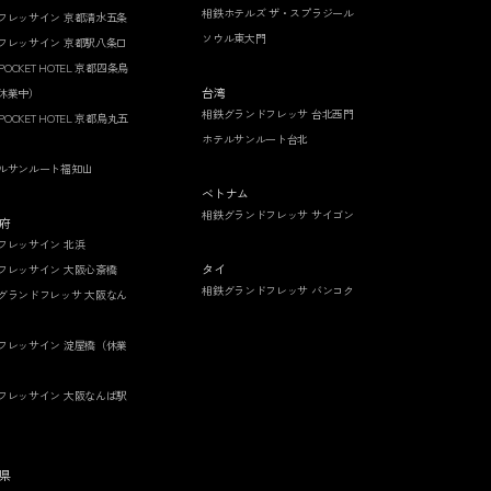
相鉄ホテルズ ザ・スプラジール
フレッサイン 京都清水五条
ソウル東大門
フレッサイン 京都駅八条口
 POCKET HOTEL 京都四条烏
台湾
休業中）
相鉄グランドフレッサ 台北西門
 POCKET HOTEL 京都烏丸五
ホテルサンルート台北
ルサンルート福知山
ベトナム
相鉄グランドフレッサ サイゴン
府
フレッサイン 北浜
タイ
フレッサイン 大阪心斎橋
相鉄グランドフレッサ バンコク
グランドフレッサ 大阪なん
フレッサイン 淀屋橋（休業
フレッサイン 大阪なんば駅
県