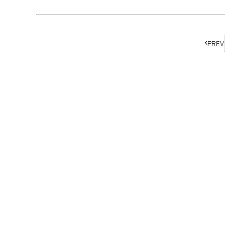
ペ
PREV
ー
ジ
の
移
動