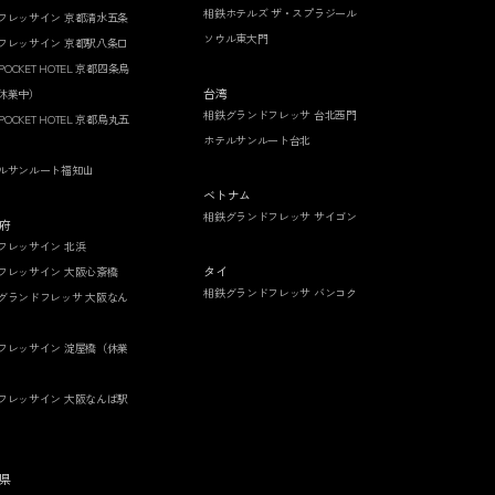
相鉄ホテルズ ザ・スプラジール
フレッサイン 京都清水五条
ソウル東大門
フレッサイン 京都駅八条口
 POCKET HOTEL 京都四条烏
台湾
休業中）
相鉄グランドフレッサ 台北西門
 POCKET HOTEL 京都烏丸五
ホテルサンルート台北
ルサンルート福知山
ベトナム
相鉄グランドフレッサ サイゴン
府
フレッサイン 北浜
タイ
フレッサイン 大阪心斎橋
相鉄グランドフレッサ バンコク
グランドフレッサ 大阪なん
フレッサイン 淀屋橋（休業
フレッサイン 大阪なんば駅
県