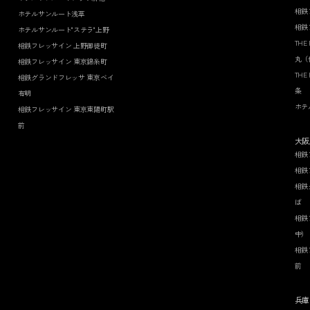
相鉄
ホテルサンルート浅草
相鉄
ホテルサンルート"ステラ"上野
THE
相鉄フレッサイン 上野御徒町
丸（
相鉄フレッサイン 東京錦糸町
THE
相鉄グランドフレッサ 東京ベイ
条
有明
ホテ
相鉄フレッサイン 東京東陽町駅
前
大阪
相鉄
相鉄
相鉄
ば
相鉄
中）
相鉄
前
兵庫