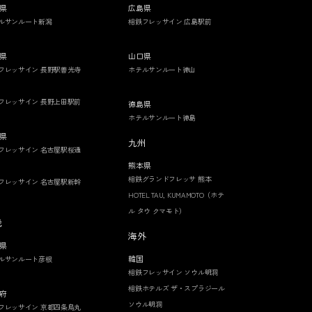
県
広島県
ルサンルート新潟
相鉄フレッサイン 広島駅前
県
山口県
フレッサイン 長野駅善光寺
ホテルサンルート徳山
フレッサイン 長野上田駅前
徳島県
ホテルサンルート徳島
県
九州
フレッサイン 名古屋駅桜通
熊本県
相鉄グランドフレッサ 熊本
フレッサイン 名古屋駅新幹
HOTEL TAU, KUMAMOTO（ホテ
ル タウ クマモト）
畿
海外
県
韓国
ルサンルート彦根
相鉄フレッサイン ソウル明洞
相鉄ホテルズ ザ・スプラジール
府
ソウル明洞
フレッサイン 京都四条烏丸