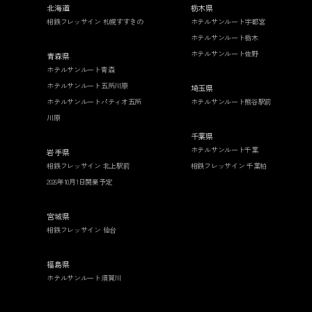
北海道
栃木県
相鉄フレッサイン 札幌すすきの
ホテルサンルート宇都宮
ホテルサンルート栃木
ホテルサンルート佐野
青森県
ホテルサンルート青森
ホテルサンルート五所川原
埼玉県
ホテルサンルートパティオ五所
ホテルサンルート熊谷駅前
川原
千葉県
ホテルサンルート千葉
岩手県
相鉄フレッサイン 北上駅前
相鉄フレッサイン 千葉柏
2026年10月1日開業予定
宮城県
相鉄フレッサイン 仙台
福島県
ホテルサンルート須賀川