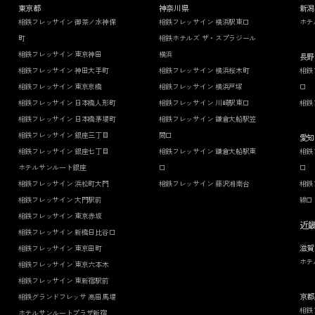
東京都
神奈川県
新潟
相鉄フレッサイン 御茶ノ水神保
相鉄フレッサイン 横浜駅東口
ホテ
町
相鉄ホテルズ ザ・スプラジール
相鉄フレッサイン 東京神田
横浜
長野
相鉄フレッサイン 神田大手町
相鉄フレッサイン 横浜桜木町
相鉄
相鉄フレッサイン 東京京橋
相鉄フレッサイン 横浜戸塚
口
相鉄フレッサイン 日本橋人形町
相鉄フレッサイン 川崎駅東口
相鉄
相鉄フレッサイン 日本橋茅場町
相鉄フレッサイン 鎌倉大船駅笠
相鉄フレッサイン 銀座三丁目
間口
愛知
相鉄フレッサイン 銀座七丁目
相鉄フレッサイン 鎌倉大船駅東
相鉄
ホテルサンルート銀座
口
口
相鉄フレッサイン 浜松町大門
相鉄フレッサイン 藤沢湘南台
相鉄
相鉄フレッサイン 大門駅前
線口
相鉄フレッサイン 東京赤坂
近
相鉄フレッサイン 新橋日比谷口
滋賀
相鉄フレッサイン 東京田町
ホテ
相鉄フレッサイン 東京六本木
相鉄フレッサイン 東新宿駅前
京都
相鉄グランドフレッサ 高田馬場
相鉄
ホテルサンルートプラザ新宿