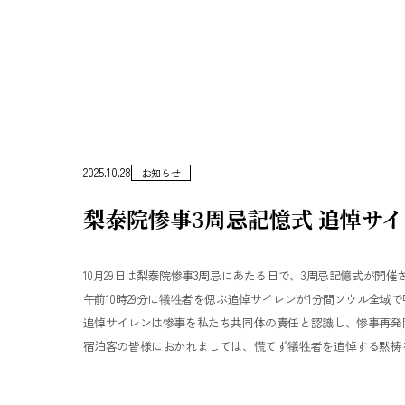
2025.10.28
お知らせ
梨泰院惨事3周忌記憶式 追悼サ
10月29日は梨泰院惨事3周忌にあたる日で、3周忌記憶式が開催
午前10時29分に犠牲者を偲ぶ追悼サイレンが1分間ソウル全域
追悼サイレンは惨事を私たち共同体の責任と認識し、惨事再発
宿泊客の皆様におかれましては、慌てず犠牲者を追悼する黙祷