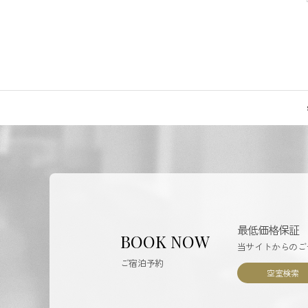
ジ
の
移
動
最低価格保証
BOOK NOW
当サイトからのご
ご宿泊予約
空室検索