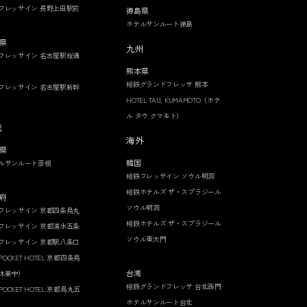
フレッサイン 長野上田駅前
徳島県
ホテルサンルート徳島
県
九州
フレッサイン 名古屋駅桜通
熊本県
相鉄グランドフレッサ 熊本
フレッサイン 名古屋駅新幹
HOTEL TAU, KUMAMOTO（ホテ
ル タウ クマモト）
畿
海外
県
韓国
ルサンルート彦根
相鉄フレッサイン ソウル明洞
相鉄ホテルズ ザ・スプラジール
府
ソウル明洞
フレッサイン 京都四条烏丸
相鉄ホテルズ ザ・スプラジール
フレッサイン 京都清水五条
ソウル東大門
フレッサイン 京都駅八条口
 POCKET HOTEL 京都四条烏
台湾
休業中）
相鉄グランドフレッサ 台北西門
 POCKET HOTEL 京都烏丸五
ホテルサンルート台北