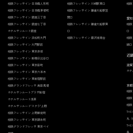
相鉄フレッサイン 日本橋人形町
相鉄フレッサイン 川崎駅東口
相鉄
相鉄フレッサイン 日本橋茅場町
相鉄フレッサイン 鎌倉大船駅笠
相鉄フレッサイン 銀座三丁目
間口
愛知
相鉄フレッサイン 銀座七丁目
相鉄フレッサイン 鎌倉大船駅東
相鉄
ホテルサンルート銀座
口
口
相鉄フレッサイン 浜松町大門
相鉄フレッサイン 藤沢湘南台
相鉄
相鉄フレッサイン 大門駅前
線口
相鉄フレッサイン 東京赤坂
近
相鉄フレッサイン 新橋日比谷口
滋賀
相鉄フレッサイン 東京田町
ホテ
相鉄フレッサイン 東京六本木
相鉄フレッサイン 東新宿駅前
京都
相鉄グランドフレッサ 高田馬場
相鉄
ホテルサンルートプラザ新宿
相鉄
ホテルサンルート浅草
相鉄
ホテルサンルート"ステラ"上野
THE
相鉄フレッサイン 上野御徒町
丸（
相鉄フレッサイン 東京錦糸町
THE
相鉄グランドフレッサ 東京ベイ
条