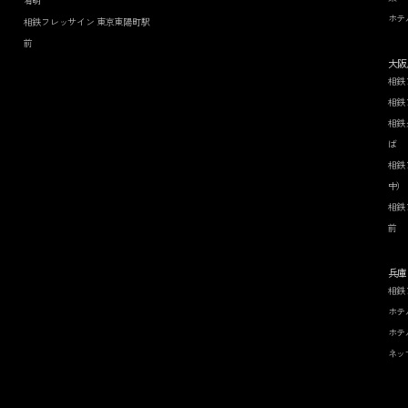
有明
ホテ
相鉄フレッサイン 東京東陽町駅
前
大阪
相鉄
相鉄
相鉄
ば
相鉄
中）
相鉄
前
兵庫
相鉄
ホテ
ホテ
ネッ