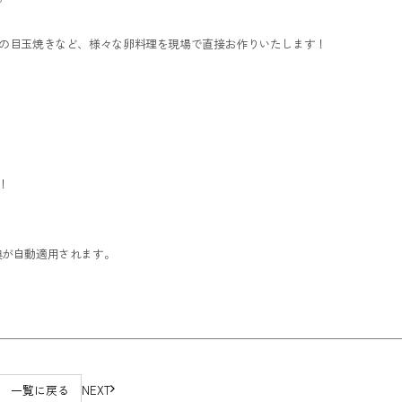
リの目玉焼きなど、様々な卵料理を現場で直接お作りいたします！
！
典が自動適用されます。
一覧に戻る
NEXT