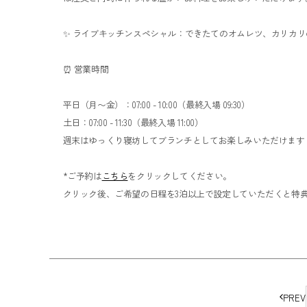
✨ ライブキッチンスペシャル：できたてのオムレツ、カリカ
⏰ 営業時間
平日（月〜金）：07:00 - 10:00（最終入場 09:30）
土日：07:00 - 11:30（最終入場 11:00）
週末はゆっくり寝坊してブランチとしてお楽しみいただけます
*ご予約は
こちら
をクリックしてください。
クリック後、ご希望の日程を3泊以上で設定していただくと特
ペ
PREV
ー