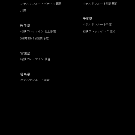
ホテルサンルートパティオ五所
ホテルサンルート熊谷駅前
川原
千葉県
ホテルサンルート千葉
岩手県
相鉄フレッサイン 北上駅前
相鉄フレッサイン 千葉柏
2026年10月1日開業予定
宮城県
相鉄フレッサイン 仙台
福島県
ホテルサンルート須賀川