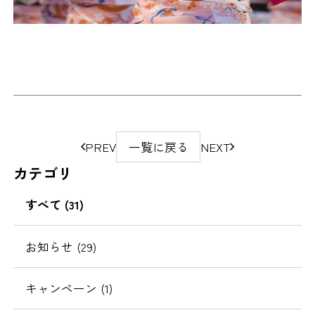
ペ
PREV
一覧に戻る
NEXT
ー
カテゴリ
ジ
の
すべて (31)
移
動
お知らせ (29)
キャンペーン (1)