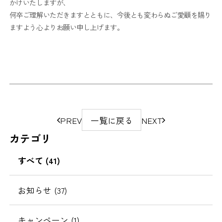
かけいたしますが、
何卒ご理解いただきますとともに、今後とも変わらぬご愛顧を賜り
ますよう心よりお願い申し上げます。
ペ
PREV
一覧に戻る
NEXT
ー
カテゴリ
ジ
の
すべて (41)
移
動
お知らせ (37)
キャンペーン (1)