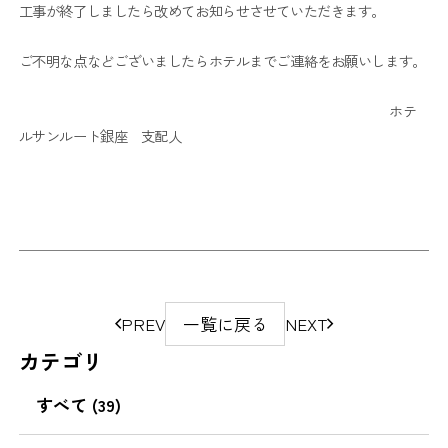
工事が終了しましたら改めてお知らせさせていただきます。
ご不明な点などございましたらホテルまでご連絡をお願いします。
ホテ
ルサンルート銀座 支配人
ペ
PREV
一覧に戻る
NEXT
ー
カテゴリ
ジ
の
すべて (39)
移
動