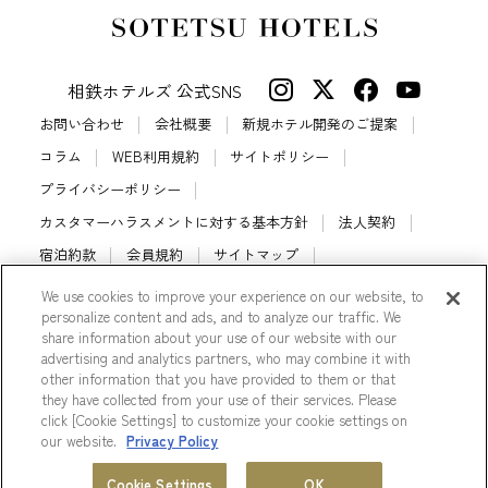
相鉄ホテルズ 公式SNS
お問い合わせ
会社概要
新規ホテル開発のご提案
コラム
WEB利用規約
サイトポリシー
プライバシーポリシー
カスタマーハラスメントに対する基本方針
法人契約
宿泊約款
会員規約
サイトマップ
相鉄ホテルズ パートナーホテル加盟募集のご案内
採用情報
We use cookies to improve your experience on our website, to
personalize content and ads, and to analyze our traffic. We
Cookie Settings
share information about your use of our website with our
advertising and analytics partners, who may combine it with
other information that you have provided to them or that
they have collected from your use of their services. Please
click [Cookie Settings] to customize your cookie settings on
© Sotetsu Hotel Management CO., LTD.
our website.
Privacy Policy
ホテル一覧
会員プログラム
Cookie Settings
OK