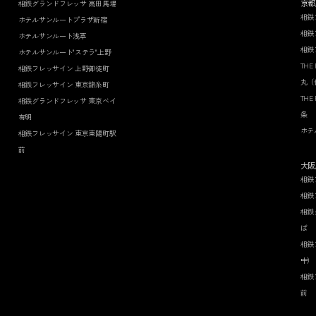
京都
相鉄グランドフレッサ 高田馬場
相鉄
ホテルサンルートプラザ新宿
相鉄
ホテルサンルート浅草
相鉄
ホテルサンルート"ステラ"上野
THE
相鉄フレッサイン 上野御徒町
丸（
相鉄フレッサイン 東京錦糸町
THE
相鉄グランドフレッサ 東京ベイ
条
有明
ホテ
相鉄フレッサイン 東京東陽町駅
前
大阪
相鉄
相鉄
相鉄
ば
相鉄
中）
相鉄
前