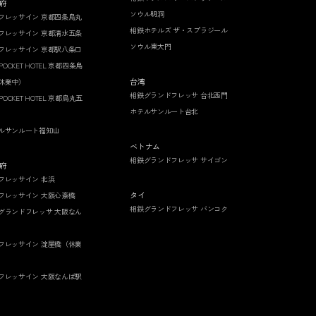
府
ソウル明洞
フレッサイン 京都四条烏丸
相鉄ホテルズ ザ・スプラジール
フレッサイン 京都清水五条
ソウル東大門
フレッサイン 京都駅八条口
 POCKET HOTEL 京都四条烏
台湾
休業中）
相鉄グランドフレッサ 台北西門
 POCKET HOTEL 京都烏丸五
ホテルサンルート台北
ルサンルート福知山
ベトナム
相鉄グランドフレッサ サイゴン
府
フレッサイン 北浜
タイ
フレッサイン 大阪心斎橋
相鉄グランドフレッサ バンコク
グランドフレッサ 大阪なん
フレッサイン 淀屋橋（休業
フレッサイン 大阪なんば駅