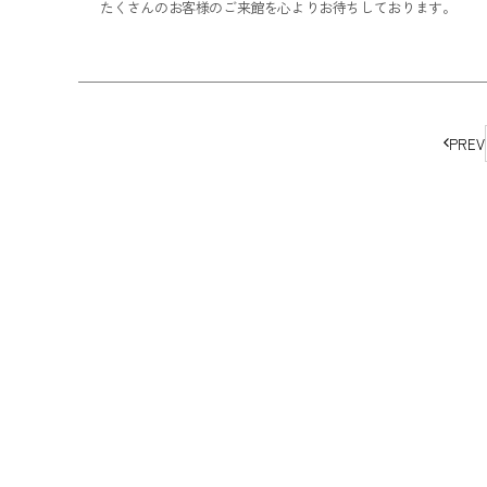
たくさんのお客様のご来館を心よりお待ちしております。
ペ
PREV
ー
ジ
の
移
動