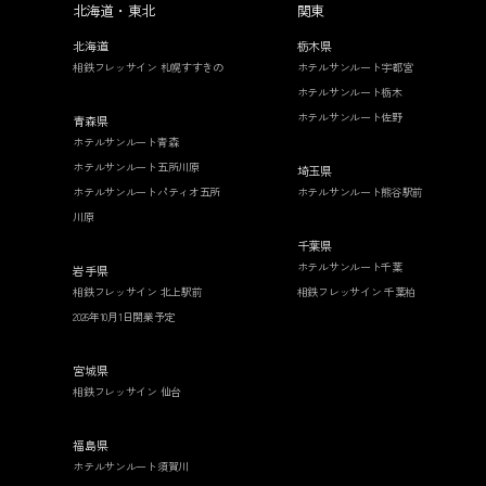
北海道・東北
関東
北海道
栃木県
相鉄フレッサイン 札幌すすきの
ホテルサンルート宇都宮
ホテルサンルート栃木
ホテルサンルート佐野
青森県
ホテルサンルート青森
ホテルサンルート五所川原
埼玉県
ホテルサンルートパティオ五所
ホテルサンルート熊谷駅前
川原
千葉県
ホテルサンルート千葉
岩手県
相鉄フレッサイン 北上駅前
相鉄フレッサイン 千葉柏
2026年10月1日開業予定
宮城県
相鉄フレッサイン 仙台
福島県
ホテルサンルート須賀川