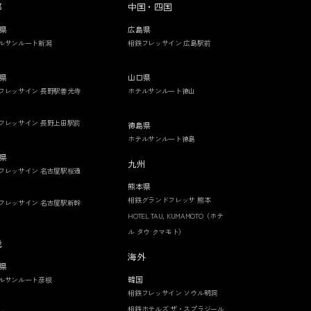
部
中国・四国
県
広島県
ルサンルート新潟
相鉄フレッサイン 広島駅前
県
山口県
フレッサイン 長野駅善光寺
ホテルサンルート徳山
フレッサイン 長野上田駅前
徳島県
ホテルサンルート徳島
県
九州
フレッサイン 名古屋駅桜通
熊本県
相鉄グランドフレッサ 熊本
フレッサイン 名古屋駅新幹
HOTEL TAU, KUMAMOTO（ホテ
ル タウ クマモト）
畿
海外
県
韓国
ルサンルート彦根
相鉄フレッサイン ソウル明洞
相鉄ホテルズ ザ・スプラジール