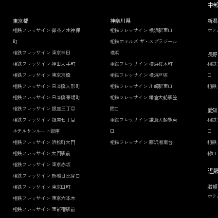
中
東京都
神奈川県
新潟
相鉄フレッサイン 御茶ノ水神保
相鉄フレッサイン 横浜駅東口
ホテ
町
相鉄ホテルズ ザ・スプラジール
相鉄フレッサイン 東京神田
横浜
長野
相鉄フレッサイン 神田大手町
相鉄フレッサイン 横浜桜木町
相鉄
相鉄フレッサイン 東京京橋
相鉄フレッサイン 横浜戸塚
口
相鉄フレッサイン 日本橋人形町
相鉄フレッサイン 川崎駅東口
相鉄
相鉄フレッサイン 日本橋茅場町
相鉄フレッサイン 鎌倉大船駅笠
相鉄フレッサイン 銀座三丁目
間口
愛知
相鉄フレッサイン 銀座七丁目
相鉄フレッサイン 鎌倉大船駅東
相鉄
ホテルサンルート銀座
口
口
相鉄フレッサイン 浜松町大門
相鉄フレッサイン 藤沢湘南台
相鉄
相鉄フレッサイン 大門駅前
線口
相鉄フレッサイン 東京赤坂
近
相鉄フレッサイン 新橋日比谷口
滋賀
相鉄フレッサイン 東京田町
ホテ
相鉄フレッサイン 東京六本木
相鉄フレッサイン 東新宿駅前