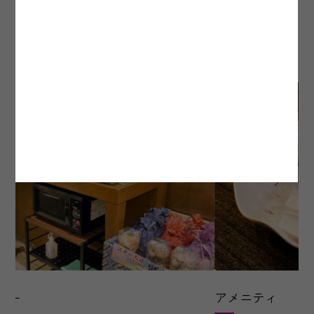
Facilities & Services
ベッド
120cm
施設・サービス
客室面積
20.9m²
客室数
7
室
モデレートツイン
ベッド
90cm×1、120cm×1
客室面積
25.7m²
客室数
1
室
アメニティ