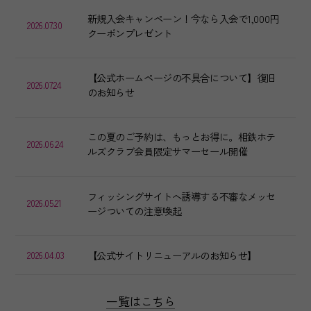
新規入会キャンペーン！今なら入会で1,000円
2026.07.30
クーポンプレゼント
【公式ホームページの不具合について】復旧
2026.07.24
のお知らせ
ベッド
120cm
この夏のご予約は、もっとお得に。相鉄ホテ
客室面積
25.5m²
2026.06.24
ルズクラブ会員限定サマーセール開催
客室数
2
室
フィッシングサイトへ誘導する不審なメッセ
2026.05.21
ージついての注意喚起
新館デラックスツイン
【公式サイトリニューアルのお知らせ】
2026.04.03
一覧はこちら