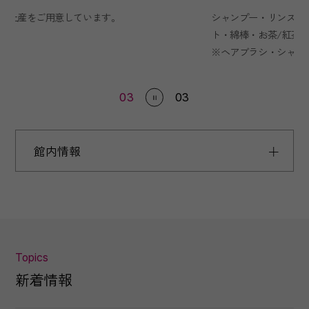
肉
シャンプー・リンス・ボディソープ・髭剃り・歯磨きセッ
ま
ト・綿棒・お茶/紅茶（粉末）
※ヘアブラシ・シャワーキャップは、フロントにて配布
ベッド
120cm
03
03
客室面積
19.4m²
客室数
2
室
館内情報
クラブツイン
Topics
新着情報