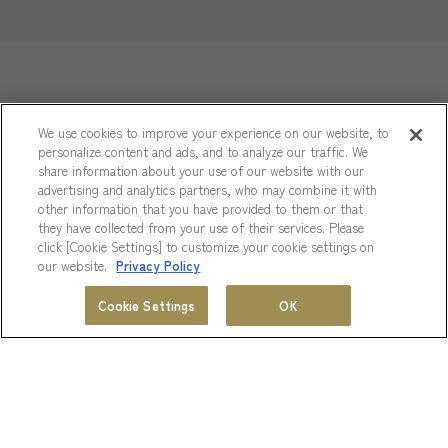
We use cookies to improve your experience on our website, to
personalize content and ads, and to analyze our traffic. We
share information about your use of our website with our
Hotel
advertising and analytics partners, who may combine it with
other information that you have provided to them or that
ベッド
120cm
they have collected from your use of their services. Please
Information
click [Cookie Settings] to customize your cookie settings on
客室面積
23.4m²
our website.
Privacy Policy
客室数
1
室
ホテル情報
ホテル一覧
会員プログラム
Cookie Settings
OK
MENU