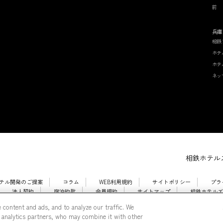
前
兵庫
相鉄
ホテ
ホテ
ネッ
相鉄ホテルズ
テル開発のご提案
コラム
WEB利用規約
サイトポリシー
プラ
法人契約
宿泊約款
会員規約
サイトマップ
相鉄ホテルズ
 content and ads, and to analyze our traffic. We
 analytics partners, who may combine it with other