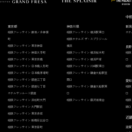
中
東京都
神奈川県
新潟
相鉄フレッサイン 御茶ノ水神保
相鉄フレッサイン 横浜駅東口
ホテ
町
相鉄ホテルズ ザ・スプラジール
相鉄フレッサイン 東京神田
横浜
長野
相鉄フレッサイン 神田大手町
相鉄フレッサイン 横浜桜木町
相鉄
相鉄フレッサイン 東京京橋
相鉄フレッサイン 横浜戸塚
口
相鉄フレッサイン 日本橋人形町
相鉄フレッサイン 川崎駅東口
相鉄
相鉄フレッサイン 日本橋茅場町
相鉄フレッサイン 鎌倉大船駅笠
相鉄フレッサイン 銀座三丁目
間口
愛知
相鉄フレッサイン 銀座七丁目
相鉄フレッサイン 鎌倉大船駅東
相鉄
ホテルサンルート銀座
口
口
相鉄フレッサイン 浜松町大門
相鉄フレッサイン 藤沢湘南台
相鉄
相鉄フレッサイン 大門駅前
線口
相鉄フレッサイン 東京赤坂
近
相鉄フレッサイン 新橋日比谷口
滋賀
相鉄フレッサイン 東京田町