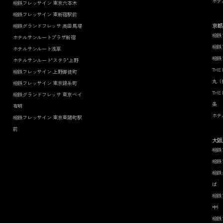
ホテ
相鉄フレッサイン 東京六本木
相鉄フレッサイン 東新宿駅前
京都
相鉄グランドフレッサ 高田馬場
相鉄
ホテルサンルートプラザ新宿
相鉄
ホテルサンルート浅草
相鉄
ホテルサンルート"ステラ"上野
THE
相鉄フレッサイン 上野御徒町
丸（
相鉄フレッサイン 東京錦糸町
THE
相鉄グランドフレッサ 東京ベイ
条
有明
ホテ
相鉄フレッサイン 東京東陽町駅
前
大阪
相鉄
相鉄
相鉄
ば
相鉄
中）
相鉄