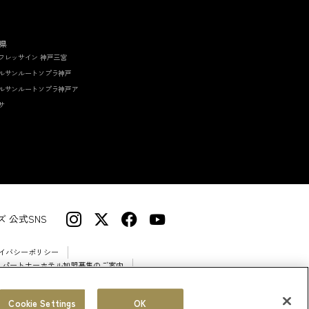
県
フレッサイン 神戸三宮
ルサンルートソプラ神戸
ルサンルートソプラ神戸ア
サ
 公式SNS
イバシーポリシー
 パートナーホテル加盟募集のご案内
Cookie Settings
OK