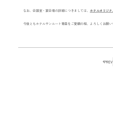
なお、会議室・宴会場の詳細につきましては、
ホテルオリジナ
今後ともホテルサンルート青森をご愛顧の程、よろしくお願い
ペ
PREV
ー
ジ
の
移
動