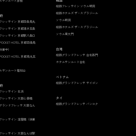
韓国
ルサンルート彦根
相鉄フレッサイン ソウル明洞
相鉄ホテルズ ザ・スプラジール
府
ソウル明洞
フレッサイン 京都四条烏丸
相鉄ホテルズ ザ・スプラジール
フレッサイン 京都清水五条
ソウル東大門
フレッサイン 京都駅八条口
 POCKET HOTEL 京都四条烏
台湾
休業中）
相鉄グランドフレッサ 台北西門
 POCKET HOTEL 京都烏丸五
ホテルサンルート台北
ルサンルート福知山
ベトナム
相鉄グランドフレッサ サイゴン
府
フレッサイン 北浜
タイ
フレッサイン 大阪心斎橋
相鉄グランドフレッサ バンコク
グランドフレッサ 大阪なん
フレッサイン 淀屋橋（休業
フレッサイン 大阪なんば駅