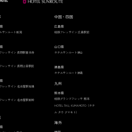
部
中国・四国
県
広島県
ルサンルート新潟
相鉄フレッサイン 広島駅前
県
山口県
フレッサイン 長野駅善光寺
ホテルサンルート徳山
フレッサイン 長野上田駅前
徳島県
ホテルサンルート徳島
県
九州
フレッサイン 名古屋駅桜通
熊本県
相鉄グランドフレッサ 熊本
フレッサイン 名古屋駅新幹
HOTEL TAU, KUMAMOTO（ホテ
ル タウ クマモト）
畿
海外
県