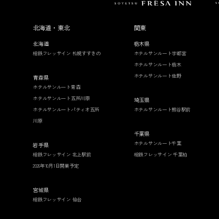
北海道・東北
関東
北海道
栃木県
相鉄フレッサイン 札幌すすきの
ホテルサンルート宇都宮
ホテルサンルート栃木
ホテルサンルート佐野
青森県
ホテルサンルート青森
ホテルサンルート五所川原
埼玉県
ホテルサンルートパティオ五所
ホテルサンルート熊谷駅前
川原
千葉県
ホテルサンルート千葉
岩手県
相鉄フレッサイン 北上駅前
相鉄フレッサイン 千葉柏
2026年10月1日開業予定
宮城県
相鉄フレッサイン 仙台