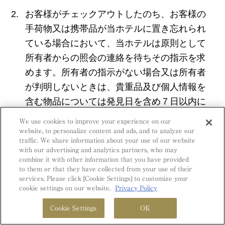
お客様がチェックアウトしたのち、お客様の
手荷物又は携帯品が当ホテルに置き忘れられ
ている場合において、当ホテルは原則として
所有者からの照会の連絡を待ちその指示を求
めます。所有者の指示がない場合又は所有者
が判明しないときは、貴重品及び個人情報を
含む物品については発見日を含め７日以内に
最寄りの警察署に届け、その他の物品につい
We use cookies to improve your experience on our
ては３箇月経過後処分いたします。ただし、
website, to personalize content and ads, and to analyze our
traffic. We share information about your use of our website
衛生環境を損なう飲食物、たばこ、雑誌等は
with our advertising and analytics partners, who may
即日処分します。
combine it with other information that you have provided
to them or that they have collected from your use of their
services. Please click [Cookie Settings] to customize your
当ホテルは、置き忘れられた手荷物又は携帯
cookie settings on our website.
Privacy Policy
品について、適切な処理を行うため、その中
Cookie Settings
OK
身を点検できるものといたします。
空室検索
アクセス
電話
MENU