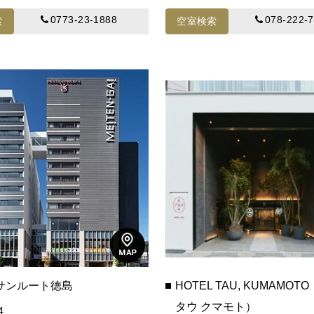
0773-23-1888
078-222-
索
空室検索
サンルート徳島
HOTEL TAU, KUMAMO
タウ クマモト）
4