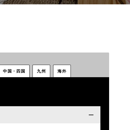
中国・四国
九州
海外