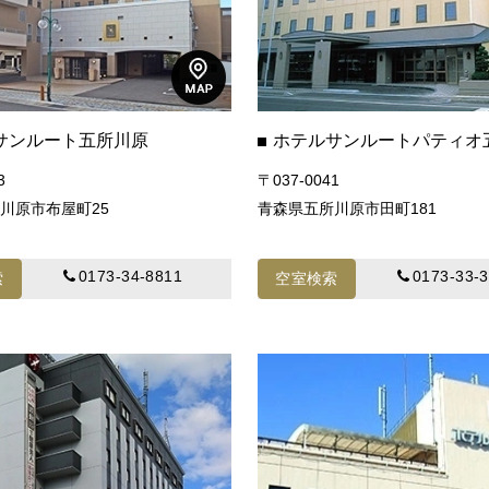
サンルート五所川原
ホテルサンルートパティオ
3
〒037-0041
川原市布屋町25
青森県五所川原市田町181
0173-34-8811
0173-33-
索
空室検索