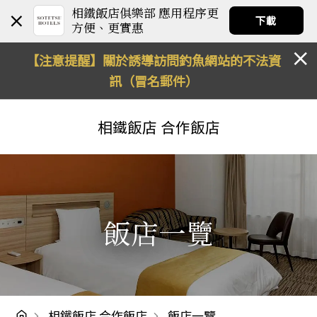
相鐵飯店俱樂部 應用程序更
下載
方便、更實惠
【注意提醒】關於誘導訪問釣魚網站的不法資
訊（冒名郵件）
相鐵飯店
合作飯店
飯店一覽
相鐵飯店 合作飯店
飯店一覽