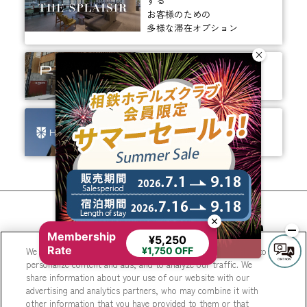
する
お客様のための
多様な滞在オプション
ありそうでなかった、
ちょっと新しいカタチ。
ビジネスからレジャーまで、
幅広く選ばれるホテルへ。
相鉄ホテルズ 公式SNS
Membership
¥5,250
Rate
We use cookies to improve your experience on our website, to
¥1,750 OFF
personalize content and ads, and to analyze our traffic. We
share information about your use of our website with our
advertising and analytics partners, who may combine it with
other information that you have provided to them or that