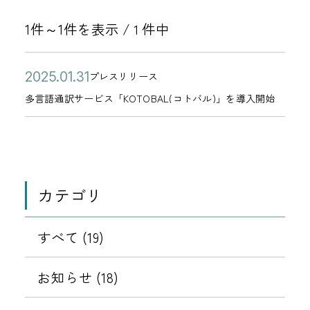
1件～1件を表示 /
件中
1
公
多
2
プレスリリース
カ
開
言
0
多言語通訳サービス「KOTOBAL(コトバル)」を導入開始
テ
日
語
2
ゴ
通
5
リ
訳
年
ー
サ
0
カテゴリ
ー
1
ビ
月
ス
すべて (19)
3
「
1
K
お知らせ (18)
日
O