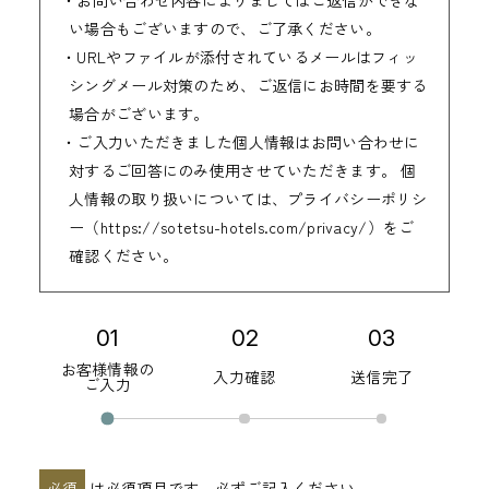
・お問い合わせ内容によりましてはご返信ができな
い場合もございますので、ご了承ください。
・URLやファイルが添付されているメールはフィッ
シングメール対策のため、ご返信にお時間を要する
場合がございます。
・ご入力いただきました個人情報はお問い合わせに
対するご回答にのみ使用させていただきます。 個
人情報の取り扱いについては、プライバシーポリシ
ー（https://sotetsu-hotels.com/privacy/）をご
確認ください。
01
02
03
フ
お客様情報の
ォ
入力確認
送信完了
ご入力
ー
ム
の
必須
は必須項目です。必ずご記入ください。