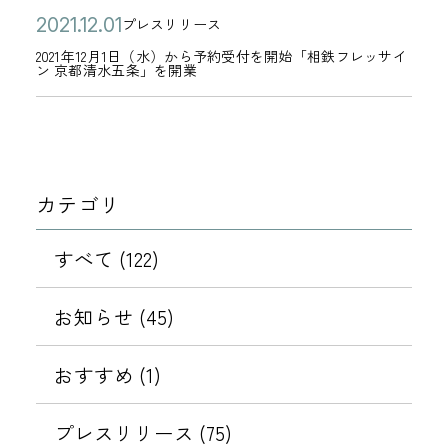
公
2
2
プレスリリース
カ
開
0
0
2021年12月1日（水）から予約受付を開始「相鉄フレッサイ
テ
ン 京都清水五条」を開業
日
2
2
ゴ
1
1
リ
年
年
ー
1
1
2
2
カテゴリ
月
月
1
0
すべて (122)
日
1
（
日
お知らせ (45)
水
）
おすすめ (1)
か
ら
プレスリリース (75)