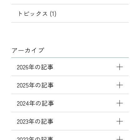
予
約
トピックス (1)
受
付
を
開
アーカイブ
始
「
2026年の記事
相
鉄
2025年の記事
フ
レ
2024年の記事
ッ
サ
2023年の記事
イ
ン
2022年の記事