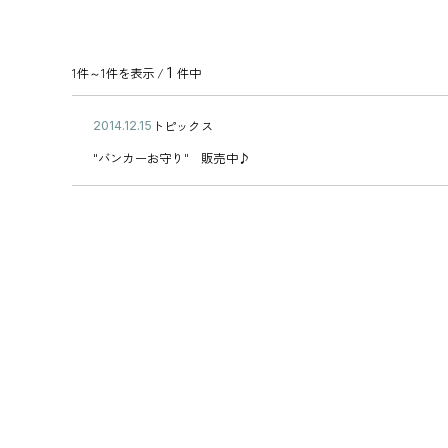
1
1件～1件を表示 /
件中
公
トピックス
2
カ
開
0
"
テ
"バンカーお守り" 販売中♪
日
1
バ
ゴ
4
ン
リ
年
カ
ー
1
ー
2
お
月
守
1
り
5
"
日
販
売
中
♪