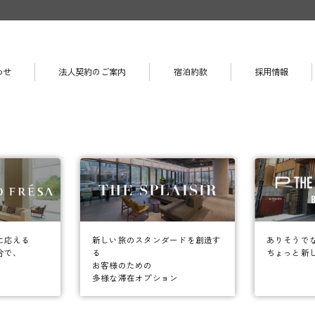
わせ
法人契約のご案内
宿泊約款
採用情報
に応える
ありそうで
新しい旅のスタンダードを創造す
合で、
ちょっと新
る
お客様のための
多様な滞在オプション