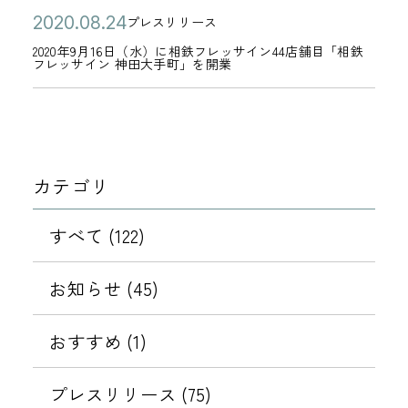
公
2
2
プレスリリース
カ
開
0
0
2020年9月16日（水）に相鉄フレッサイン44店舗目「相鉄
テ
フレッサイン 神田大手町」を開業
日
2
2
ゴ
0
0
リ
年
年
ー
9
0
月
8
カテゴリ
1
月
6
2
すべて (122)
日
4
（
日
お知らせ (45)
水
）
おすすめ (1)
に
相
プレスリリース (75)