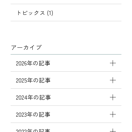
鉄
フ
トピックス (1)
レ
ッ
サ
イ
アーカイブ
ン
4
2026年の記事
4
店
2025年の記事
舗
目
2024年の記事
「
相
2023年の記事
鉄
フ
2022年の記事