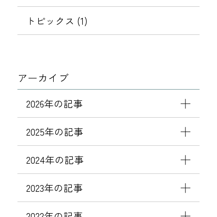
ッ
サ
トピックス (1)
イ
ン
横
浜
アーカイブ
駅
東
2026年の記事
口
」
2025年の記事
を
出
2024年の記事
店
2023年の記事
2022年の記事