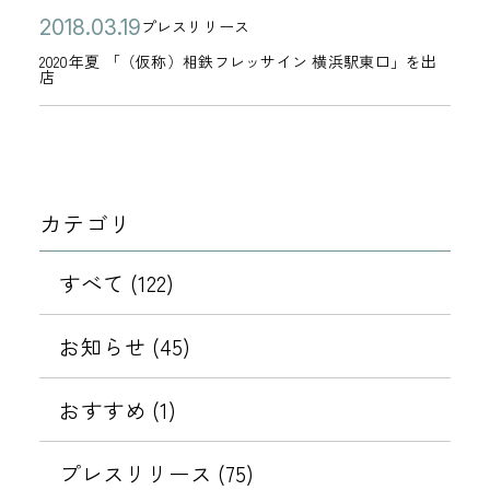
公
2
2
プレスリリース
カ
開
0
0
2020年夏 「（仮称）相鉄フレッサイン 横浜駅東口」を出
テ
店
日
2
1
ゴ
0
8
リ
年
年
ー
夏
0
「
3
カテゴリ
（
月
仮
1
すべて (122)
称
9
）
日
お知らせ (45)
相
鉄
おすすめ (1)
フ
レ
プレスリリース (75)