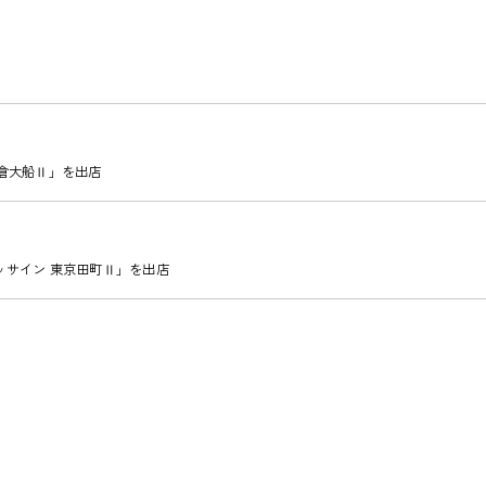
鎌倉大船Ⅱ」を出店
ッサイン 東京田町Ⅱ」を出店