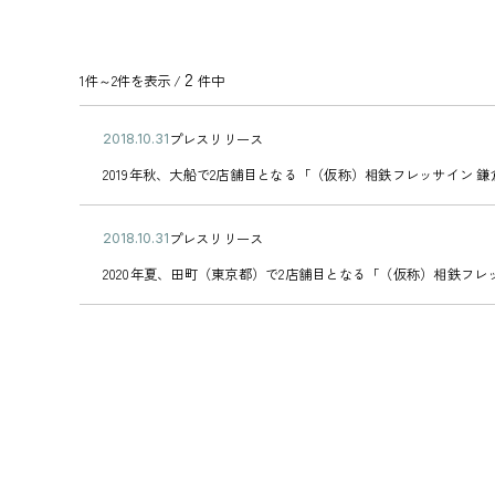
2
1件～2件を表示 /
件中
公
プレスリリース
2
カ
開
0
2
テ
2019年秋、大船で2店舗目となる「（仮称）相鉄フレッサイン 
日
1
0
ゴ
8
1
リ
年
9
ー
公
プレスリリース
1
2
年
カ
開
0
0
秋
2
テ
2020年夏、田町（東京都）で2店舗目となる「（仮称）相鉄フレ
日
月
1
、
0
ゴ
3
8
大
2
リ
1
年
船
0
ー
日
1
で
年
0
2
夏
月
店
、
3
舗
田
1
目
町
日
と
（
な
東
る
京