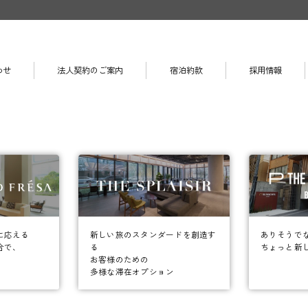
わせ
法人契約のご案内
宿泊約款
採用情報
に応える
ありそうで
新しい旅のスタンダードを創造す
合で、
ちょっと新
る
お客様のための
多様な滞在オプション