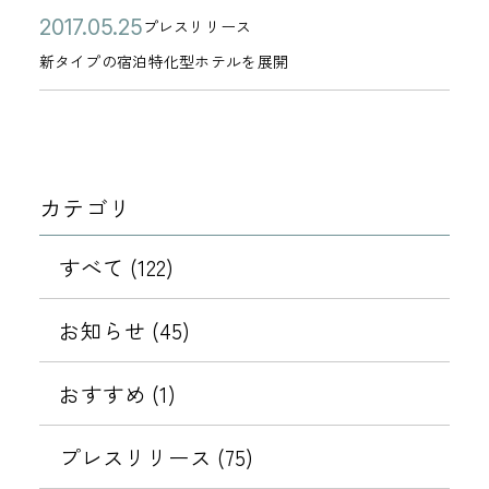
公
新
2
プレスリリース
カ
開
タ
0
新タイプの宿泊特化型ホテルを展開
テ
日
イ
1
ゴ
プ
7
リ
の
年
ー
宿
0
カテゴリ
泊
5
特
月
すべて (122)
化
2
型
5
お知らせ (45)
ホ
日
テ
おすすめ (1)
ル
を
プレスリリース (75)
展