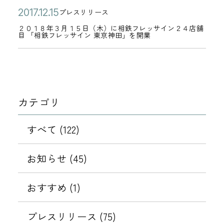
公
２
2
プレスリリース
カ
開
０
0
２０１８年３月１５日（木）に相鉄フレッサイン２４店舗
テ
目 「相鉄フレッサイン 東京神田」を開業
日
１
1
ゴ
８
7
リ
年
年
ー
３
1
月
2
カテゴリ
１
月
５
1
すべて (122)
日
5
（
日
お知らせ (45)
木
）
おすすめ (1)
に
相
プレスリリース (75)