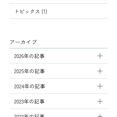
鉄
フ
トピックス (1)
レ
ッ
サ
イ
アーカイブ
ン
２
2026年の記事
４
店
2025年の記事
舗
目
2024年の記事
「
相
2023年の記事
鉄
フ
2022年の記事