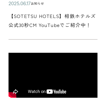
公
2
お知らせ
カ
開
0
テ
【SOTETSU HOTELS】相鉄ホテルズ
日
2
ゴ
5
公式30秒CM YouTubeでご紹介中！
リ
年
ー
0
6
月
1
7
日