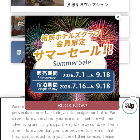
多様な滞在オプション
ありそうでなかった、
ちょっと新しいカタチ。
ビジネスからレジャーまで、
幅広く選ばれるホテルへ。
相鉄ホテルズ 公式SNS
We use cookies to improve your experience on our website, to
personalize content and ads, and to analyze our traffic. We
share information about your use of our website with our
advertising and analytics partners, who may combine it with
other information that you have provided to them or that
they have collected from your use of their services. Please
© Sotetsu Hotel Management CO., LTD.