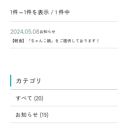
1件～1件を表示 /
件中
1
公
【
2
お知らせ
カ
開
朝
0
【朝食】「ちゃんこ鍋」をご提供しております！
テ
日
食
2
ゴ
】
4
リ
「
年
ー
ち
0
カテゴリ
ゃ
5
ん
月
こ
すべて (20)
0
鍋
8
」
お知らせ (19)
日
を