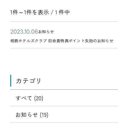
1件～1件を表示 /
件中
1
公
相
2
お知らせ
カ
開
鉄
0
相鉄ホテルズクラブ 旧会員特典ポイント失効のお知らせ
テ
日
ホ
2
ゴ
テ
3
リ
ル
年
ー
ズ
1
カテゴリ
ク
0
ラ
月
ブ
すべて (20)
0
旧
6
会
お知らせ (19)
日
員