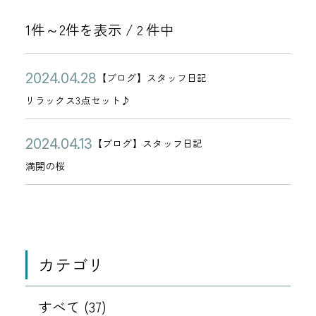
1件～2件を表示 /
件中
2
公
リ
2
【ブログ】スタッフ日記
カ
開
ラ
0
リラックス3点セット♪
テ
日
ッ
2
ゴ
ク
4
公
満
2
【ブログ】スタッフ日記
リ
カ
ス
年
開
開
0
満開の桜
ー
テ
3
0
日
の
2
ゴ
点
4
桜
4
リ
セ
月
年
ー
ッ
2
0
ト
カテゴリ
8
4
♪
日
月
すべて (37)
1