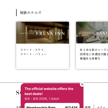
相鉄ホテルズ
あらゆる旅のニーズ
スマート・ステイ、
効率性と快適性の融
スマート・バリュー
価値ある体験を
The official website offers the
best deals!
8/8 - 8/9 2026, 1 Adult
お問い合わせ
会社概要
新規ホテル開発のご提案
コラム
Membership Rate
¥17,425