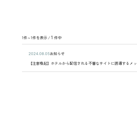
1
1件～1件を表示 /
件中
公
お知らせ
2
カ
開
0
【
テ
【注意喚起】ホテルから配信される不審なサイトに誘導するメッ
日
2
注
ゴ
4
意
リ
年
喚
ー
0
起
8
】
月
ホ
0
テ
5
ル
日
か
ら
配
信
さ