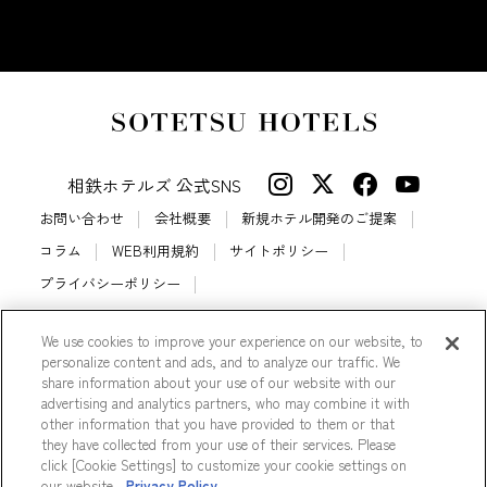
相鉄ホテルズ 公式SNS
お問い合わせ
会社概要
新規ホテル開発のご提案
コラム
WEB利用規約
サイトポリシー
プライバシーポリシー
カスタマーハラスメントに対する基本方針
法人契約
We use cookies to improve your experience on our website, to
宿泊約款
会員規約
サイトマップ
personalize content and ads, and to analyze our traffic. We
相鉄ホテルズ パートナーホテル加盟募集のご案内
採用情報
share information about your use of our website with our
advertising and analytics partners, who may combine it with
Cookie Settings
other information that you have provided to them or that
they have collected from your use of their services. Please
click [Cookie Settings] to customize your cookie settings on
our website.
Privacy Policy