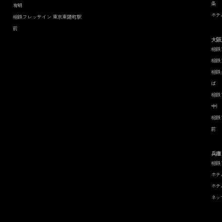
条
有明
ホテ
相鉄フレッサイン 東京東陽町駅
前
大阪
相鉄
相鉄
相鉄
ば
相鉄
中）
相鉄
前
兵庫
相鉄
ホテ
ホテ
ネッ