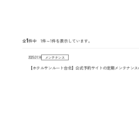
1
全
件中 1件～1件を表示しています。
2025.01.14
メンテナンス
【ホテルサンルート台北】公式予約サイトの定期メンテナンス