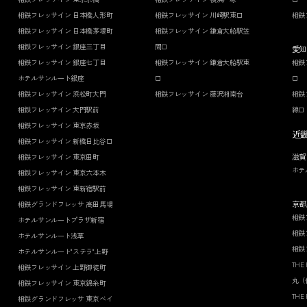
相鉄フレッサイン 日本橋人形町
相鉄フレッサイン 川崎駅東口
相鉄
相鉄フレッサイン 日本橋茅場町
相鉄フレッサイン 鎌倉大船駅笠
相鉄フレッサイン 銀座三丁目
間口
愛知
相鉄フレッサイン 銀座七丁目
相鉄フレッサイン 鎌倉大船駅東
相鉄
ホテルサンルート銀座
口
口
相鉄フレッサイン 浜松町大門
相鉄フレッサイン 藤沢湘南台
相鉄
相鉄フレッサイン 大門駅前
線口
相鉄フレッサイン 東京赤坂
近
相鉄フレッサイン 新橋日比谷口
滋賀
相鉄フレッサイン 東京田町
ホテ
相鉄フレッサイン 東京六本木
相鉄フレッサイン 東新宿駅前
京都
相鉄グランドフレッサ 高田馬場
相鉄
ホテルサンルートプラザ新宿
相鉄
ホテルサンルート浅草
相鉄
ホテルサンルート"ステラ"上野
THE
相鉄フレッサイン 上野御徒町
丸（
相鉄フレッサイン 東京錦糸町
THE
相鉄グランドフレッサ 東京ベイ