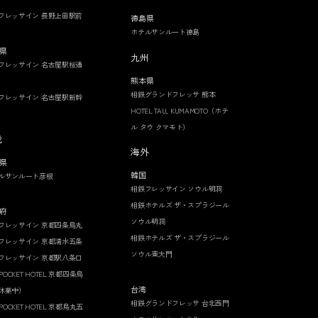
フレッサイン 長野上田駅前
徳島県
ホテルサンルート徳島
県
九州
フレッサイン 名古屋駅桜通
熊本県
相鉄グランドフレッサ 熊本
フレッサイン 名古屋駅新幹
HOTEL TAU, KUMAMOTO（ホテ
ル タウ クマモト）
畿
海外
県
韓国
ルサンルート彦根
相鉄フレッサイン ソウル明洞
相鉄ホテルズ ザ・スプラジール
府
ソウル明洞
フレッサイン 京都四条烏丸
相鉄ホテルズ ザ・スプラジール
フレッサイン 京都清水五条
ソウル東大門
フレッサイン 京都駅八条口
 POCKET HOTEL 京都四条烏
台湾
休業中）
相鉄グランドフレッサ 台北西門
 POCKET HOTEL 京都烏丸五