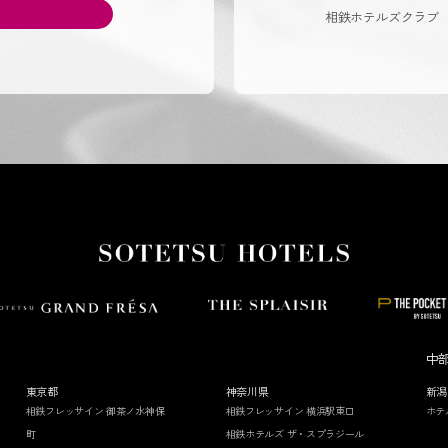
相鉄ホテルズクラブ
中
東京都
神奈川県
新潟
相鉄フレッサイン 御茶ノ水神保
相鉄フレッサイン 横浜駅東口
ホテ
町
相鉄ホテルズ ザ・スプラジール