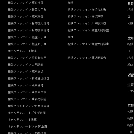
相鉄フレッサイン 東京神田
横浜
長野
相鉄フレッサイン 神田大手町
相鉄フレッサイン 横浜桜木町
相鉄
相鉄フレッサイン 東京京橋
相鉄フレッサイン 横浜戸塚
口
相鉄フレッサイン 日本橋人形町
相鉄フレッサイン 川崎駅東口
相鉄
相鉄フレッサイン 日本橋茅場町
相鉄フレッサイン 鎌倉大船駅笠
相鉄フレッサイン 銀座三丁目
間口
愛知
相鉄フレッサイン 銀座七丁目
相鉄フレッサイン 鎌倉大船駅東
相鉄
ホテルサンルート銀座
口
口
相鉄フレッサイン 浜松町大門
相鉄フレッサイン 藤沢湘南台
相鉄
相鉄フレッサイン 大門駅前
線口
相鉄フレッサイン 東京赤坂
近
相鉄フレッサイン 新橋日比谷口
滋賀
相鉄フレッサイン 東京田町
ホテ
相鉄フレッサイン 東京六本木
相鉄フレッサイン 東新宿駅前
京都
相鉄グランドフレッサ 高田馬場
相鉄
ホテルサンルートプラザ新宿
相鉄
ホテルサンルート浅草
相鉄
ホテルサンルート"ステラ"上野
THE
相鉄フレッサイン 上野御徒町