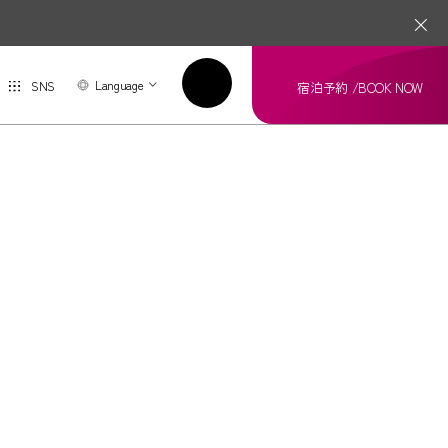
Language
SNS
宿泊予約 /
BOOK NOW