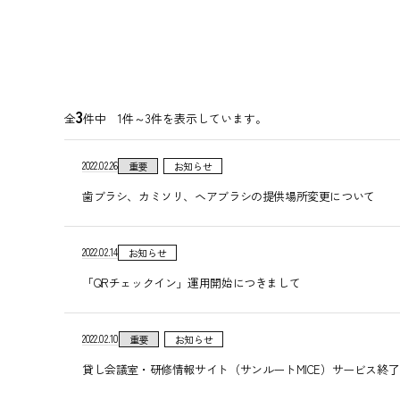
3
全
件中 1件～3件を表示しています。
2022.02.26
重要
お知らせ
歯ブラシ、カミソリ、ヘアブラシの提供場所変更について
2022.02.14
お知らせ
「QRチェックイン」運用開始につきまして
2022.02.10
重要
お知らせ
貸し会議室・研修情報サイト（サンルートMICE）サービス終