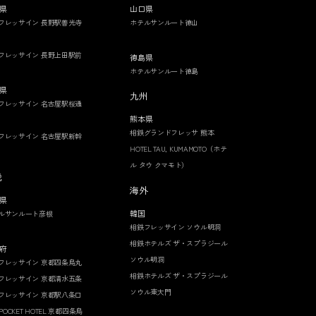
県
山口県
フレッサイン 長野駅善光寺
ホテルサンルート徳山
フレッサイン 長野上田駅前
徳島県
ホテルサンルート徳島
県
九州
フレッサイン 名古屋駅桜通
熊本県
相鉄グランドフレッサ 熊本
フレッサイン 名古屋駅新幹
HOTEL TAU, KUMAMOTO（ホテ
ル タウ クマモト）
畿
海外
県
韓国
ルサンルート彦根
相鉄フレッサイン ソウル明洞
相鉄ホテルズ ザ・スプラジール
府
ソウル明洞
フレッサイン 京都四条烏丸
相鉄ホテルズ ザ・スプラジール
フレッサイン 京都清水五条
ソウル東大門
フレッサイン 京都駅八条口
 POCKET HOTEL 京都四条烏