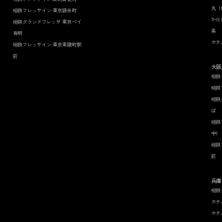
丸（
相鉄フレッサイン 東京錦糸町
THE
相鉄グランドフレッサ 東京ベイ
条
有明
ホテ
相鉄フレッサイン 東京東陽町駅
前
大阪
相鉄
相鉄
相鉄
ば
相鉄
中）
相鉄
前
兵庫
相鉄
ホテ
ホテ