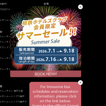
台湾
休業中）
相鉄グランドフレッサ 台北西門
 POCKET HOTEL 京都烏丸五
ホテルサンルート台北
ルサンルート福知山
ベトナム
相鉄グランドフレッサ サイゴン
府
フレッサイン 北浜
タイ
フレッサイン 大阪心斎橋
相鉄グランドフレッサ バンコク
グランドフレッサ 大阪なん
フレッサイン 淀屋橋（休業
フレッサイン 大阪なんば駅
県
フレッサイン 神戸三宮
ルサンルートソプラ神戸
ルサンルートソプラ神戸ア