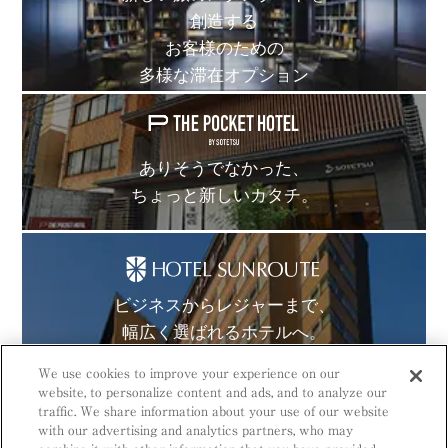
創造する
お客様のための
多様な滞在オプション
ありそうでなかった、
ちょっと新しいカタチ。
ビジネスからレジャーまで、
幅広く選ばれるホテルへ。
We use cookies to improve your experience on our
website, to personalize content and ads, and to analyze our
traffic. We share information about your use of our website
with our advertising and analytics partners, who may