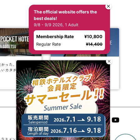
The official website offers the
best deals!
9/8 - 9/9 2026, 1 Adult
Membership Rate
¥10,800
Regular Rate
¥14,400
なかった、
ビジネスからレジャーまで、
しいカタチ。
幅広く選ばれるホテルへ。
相鉄ホテルズ 公式SNS
ハラスメントに対する基本方針
法人契約
宿泊約款