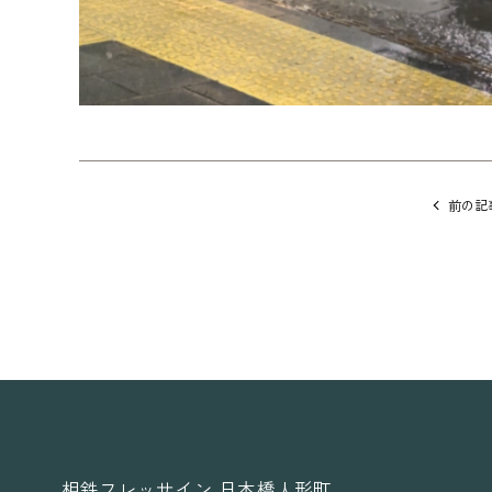
他
の
前の記
記
事
に
移
動
相鉄フレッサイン 日本橋人形町