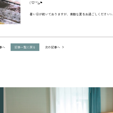
(ˊᗜˋ*)و⚑
暑い日が続いておりますが、素敵な夏をお過ごしください✨🎆
事へ
記事一覧に戻る
次の記事へ