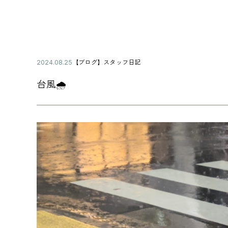
公
【ブログ】スタッフ日記
2
カ
開
0
テ
日
2
台風🌧️
ゴ
4
リ
年
ー
0
8
月
2
5
日