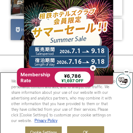
ありそうでなかった、
ちょっと新しいカタチ。
ビジネスからレジャーまで、
幅広く選ばれるホテルへ。
相鉄ホテルズ 公式SNS
Membership
¥6,786
Rate
We use cookies to improve your experience on our website, to
¥1,697 OFF
personalize content and ads, and to analyze our traffic. We
share information about your use of our website with our
advertising and analytics partners, who may combine it with
other information that you have provided to them or that
they have collected from your use of their services. Please
© Sotetsu Hotel Management CO., LTD.
click [Cookie Settings] to customize your cookie settings on
our website.
Privacy Policy
Cookie Settings
OK