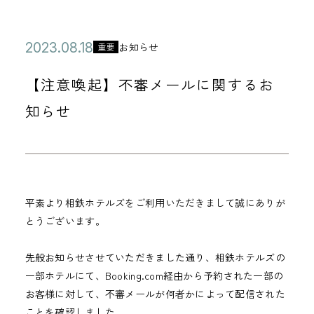
公
2
お知らせ
重要
カ
開
0
テ
【注意喚起】不審メールに関するお
日
2
ゴ
3
知らせ
リ
年
ー
0
8
月
平素より相鉄ホテルズをご利用いただきまして誠にありが
1
とうございます。
8
日
先般お知らせさせていただきました通り、相鉄ホテルズの
一部ホテルにて、Booking.com経由から予約された一部の
お客様に対して、不審メールが何者かによって配信された
ことを確認しました。