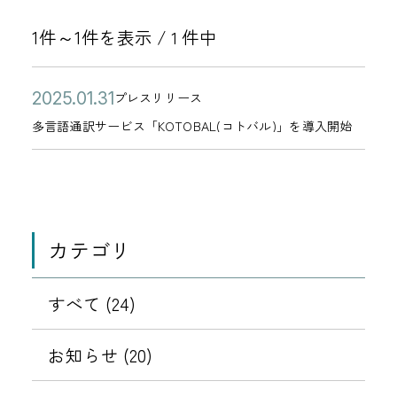
1件～1件を表示 /
件中
1
公
多
2
プレスリリース
カ
開
言
0
多言語通訳サービス「KOTOBAL(コトバル)」を導入開始
テ
日
語
2
ゴ
通
5
リ
訳
年
ー
サ
0
カテゴリ
ー
1
ビ
月
ス
すべて (24)
3
「
1
K
お知らせ (20)
日
O