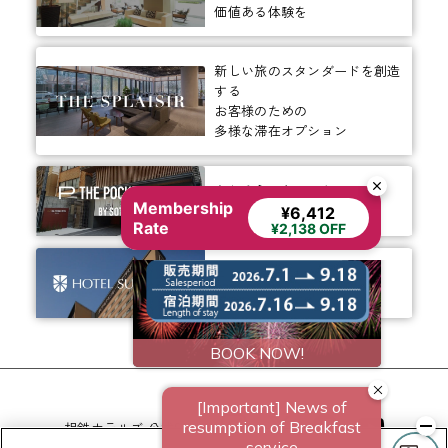
Membership
¥6,412
価値ある体験を
Rate
¥2,138 OFF
新しい旅のスタンダードを創造
する
お客様のための
多様な滞在オプション
ありそうでなかった、
ちょっと新しいカタチ。
ビジネスからレジャーまで、
幅広く選ばれるホテルへ。
相鉄ホテルズ 公式SNS