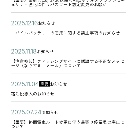
【重要／事前告知】3/30以降＜相鉄ホテルズクラブ＞セキ
/
0
合
テ
シ
2
ュリティ強化に伴うパスワード設定変更のお願い
日
要
2
3
3
に
ゴ
ン
日
／
6
0
月
つ
リ
グ
公
モ
2
お知らせ
事
年
カ
よ
3
い
ー
サ
開
バ
0
モバイルバッテリーの使用に関する禁止事項のお知らせ
前
0
テ
り
0
て
イ
日
イ
2
告
3
ゴ
＜
日
】
ト
ル
5
公
【
2
知
お知らせ
月
リ
相
カ
復
へ
バ
年
開
注
0
】
1
【注意喚起】フィッシングサイトに誘導する不正なメッセ
ー
鉄
テ
旧
ージ（なりすましメール）について
誘
ッ
1
日
意
2
3
8
ホ
ゴ
の
導
テ
2
喚
5
/
日
テ
リ
お
公
宿
2
す
リ
お知らせ
月
重要
起
年
3
カ
ル
ー
知
開
泊
0
る
ー
1
宿泊税導入のお知らせ
】
1
0
テ
ズ
ら
日
税
2
不
の
6
フ
1
以
ゴ
ク
せ
導
5
審
使
公
【
日
2
ィ
お知らせ
月
降
リ
カ
ラ
入
年
な
用
開
重
0
ッ
1
＜
【重要】路面電車ルート変更に伴う最寄り停留場の廃止に
ー
テ
ブ
ついて
の
1
メ
に
日
要
2
シ
8
相
ゴ
＞
お
1