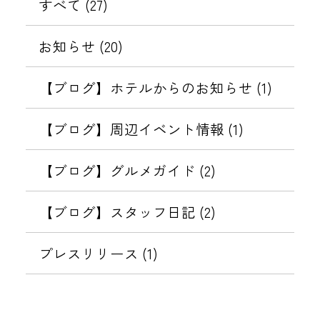
件
すべて (27)
ド
つ
の
停
ー
化
設
い
ご
留
ジ
を
に
お知らせ (20)
定
て
案
場
（
伴
変
表
内
の
な
う
【ブログ】ホテルからのお知らせ (1)
更
廃
り
パ
示
の
止
す
ス
【ブログ】周辺イベント情報 (1)
お
に
ま
す
ワ
願
つ
し
ー
【ブログ】グルメガイド (2)
い
る
い
メ
ド
て
ー
設
【ブログ】スタッフ日記 (2)
ル
定
）
変
プレスリリース (1)
に
更
つ
の
い
お