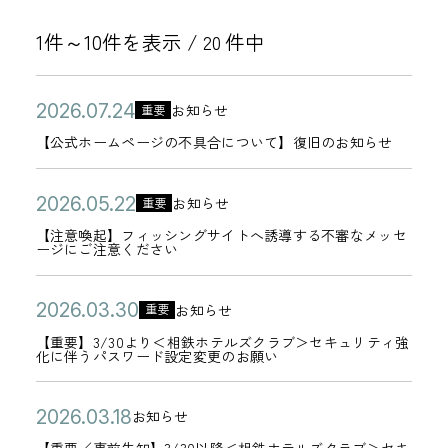
1件～10件を表示 /
件中
20
公
【
2
お知らせ
重要
カ
開
公
0
【公式ホームページの不具合について】復旧のお知らせ
テ
日
式
2
ゴ
ホ
6
公
【
2
お知らせ
重要
リ
カ
ー
年
開
注
0
【注意喚起】フィッシングサイトへ誘導する不審なメッセ
ー
テ
ージにご注意ください
ム
0
日
意
2
ゴ
ペ
7
喚
6
リ
公
【
2
ー
お知らせ
月
重要
起
年
カ
ー
開
重
0
ジ
2
【重要】3/30より＜相鉄ホテルズクラブ＞セキュリティ強
】
0
テ
化に伴うパスワード設定変更のお願い
日
要
2
の
4
フ
5
ゴ
】
6
不
日
ィ
月
リ
公
【
2
お知らせ
3
年
具
カ
ッ
2
ー
開
重
0