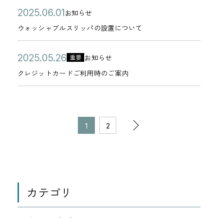
ッ
関
】
5
ン
日
鉄
リ
セ
公
ウ
2
知
お知らせ
月
セ
す
路
年
グ
カ
ホ
ー
キ
開
ォ
0
ら
0
ー
る
ウォッシャブルスリッパの設置について
面
0
サ
テ
テ
ュ
日
ッ
2
せ
4
ジ
禁
電
7
イ
ゴ
ル
リ
シ
5
公
ク
日
に
止
2
車
お知らせ
月
重要
ト
リ
ズ
カ
テ
ャ
年
開
レ
ご
事
0
ル
2
に
クレジットカードご利用時のご案内
ー
ク
テ
ィ
ブ
0
日
ジ
注
項
2
ー
4
誘
ラ
ゴ
強
ル
6
ッ
意
の
5
ト
日
導
ブ
リ
化
ス
月
ト
く
お
年
変
す
＞
ペ
ー
に
リ
次
0
カ
だ
知
1
2
0
更
る
セ
ー
伴
ッ
1
ー
さ
ら
5
に
不
キ
ジ
の
う
パ
日
ド
い
せ
月
伴
正
ュ
の
パ
の
ご
2
う
1
な
リ
移
ス
設
利
6
最
メ
テ
動
カテゴリ
ワ
置
0
用
日
寄
ッ
ィ
ー
に
時
り
セ
強