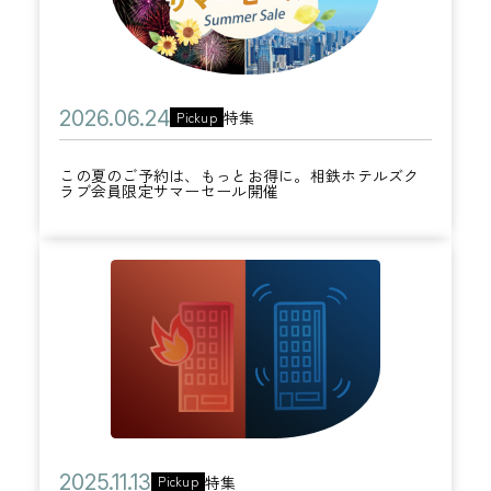
の
3
入
ご
0
会
予
日
で
約
1
公
2
特集
Pickup
カ
は
,
開
0
テ
、
0
この夏のご予約は、もっとお得に。相鉄ホテルズク
日
2
ラブ会員限定サマーセール開催
ゴ
も
0
6
リ
っ
0
年
ー
と
円
火
0
お
ク
災
6
得
ー
・
月
に
ポ
地
2
。
ン
震
4
相
プ
発
日
鉄
レ
生
公
2
ホ
特集
Pickup