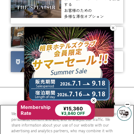
する
お客様のための
多様な滞在オプション
ありそうでなかった、
ちょっと新しいカタチ。
ビジネスからレジャーまで、
幅広く選ばれるホテルへ。
相鉄ホテルズ 公式SNS
Membership
¥15,360
Rate
We use cookies to improve your experience on our website, to
¥3,840 OFF
personalize content and ads, and to analyze our traffic. We
share information about your use of our website with our
advertising and analytics partners, who may combine it with