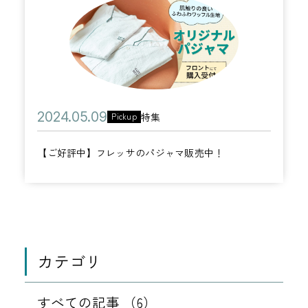
【
ー
B
ル
み
0
ご
G
開
】
7
好
M
催
月
評
の
0
中
ご
9
】
紹
日
公
2
特集
Pickup
フ
介
カ
開
0
レ
テ
【ご好評中】フレッサのパジャマ販売中！
日
2
ッ
ゴ
4
サ
リ
年
の
ー
0
パ
5
ジ
月
カテゴリ
ャ
0
マ
9
すべての記事 （6）
販