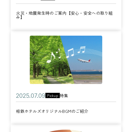
ゼ
カ
時
開
0
テ
ン
テ
の
火災・地震発生時のご案内【安心・安全への取り組
日
2
ル
み】
ト
ゴ
ご
5
ズ
リ
案
年
ク
ー
内
相
1
ラ
【
鉄
1
ブ
安
ホ
月
会
心
テ
1
員
・
ル
3
限
安
ズ
日
定
全
オ
サ
公
へ
2
特集
Pickup
カ
リ
マ
開
の
0
テ
ジ
ー
相鉄ホテルズオリジナルBGMのご紹介
日
取
2
ゴ
ナ
セ
り
5
リ
ル
ー
組
年