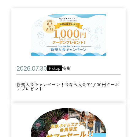
新
規
入
会
キ
ャ
公
2
特集
Pickup
ン
カ
開
0
ペ
テ
新規入会キャンペーン！今なら入会で1,000円クーポ
日
2
ー
ンプレゼント
ゴ
6
ン
リ
年
！
ー
こ
0
今
の
7
な
夏
月
ら