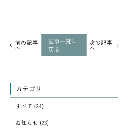
他
の
記事一覧に
前の記事
次の記事
記
へ
へ
戻る
事
に
移
動
カテゴリ
すべて (24)
お知らせ (23)