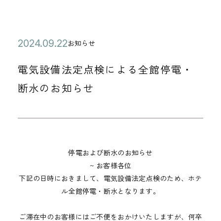
公
2
お知らせ
カ
開
0
テ
電気設備法定点検による全館停電・
日
2
ゴ
4
断水のお知らせ
リ
年
ー
0
9
月
停電および断水のお知らせ
2
~ お客様各位
2
下記の日時におきまして、電気設備法定点検のため、ホテ
日
ル全館停電・断水となります。
ご滞在中のお客様にはご不便をおかけいたしますが、何卒