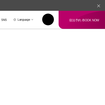
Language
SNS
宿泊予約 /
BOOK NOW