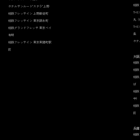
相鉄
ホテルサンルート"ステラ"上野
THE
相鉄フレッサイン 上野御徒町
丸（
相鉄フレッサイン 東京錦糸町
THE
相鉄グランドフレッサ 東京ベイ
条
有明
ホテ
相鉄フレッサイン 東京東陽町駅
前
大阪
相鉄
相鉄
相鉄
ば
相鉄
中）
相鉄
前
兵庫
相鉄