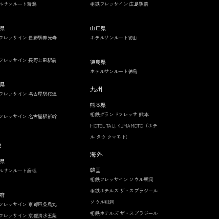
ルサンルート新潟
相鉄フレッサイン 広島駅前
県
山口県
フレッサイン 長野駅善光寺
ホテルサンルート徳山
フレッサイン 長野上田駅前
徳島県
ホテルサンルート徳島
県
九州
フレッサイン 名古屋駅桜通
熊本県
相鉄グランドフレッサ 熊本
フレッサイン 名古屋駅新幹
HOTEL TAU, KUMAMOTO（ホテ
ル タウ クマモト）
畿
海外
県
韓国
ルサンルート彦根
相鉄フレッサイン ソウル明洞
相鉄ホテルズ ザ・スプラジール
府
ソウル明洞
フレッサイン 京都四条烏丸
相鉄ホテルズ ザ・スプラジール
フレッサイン 京都清水五条