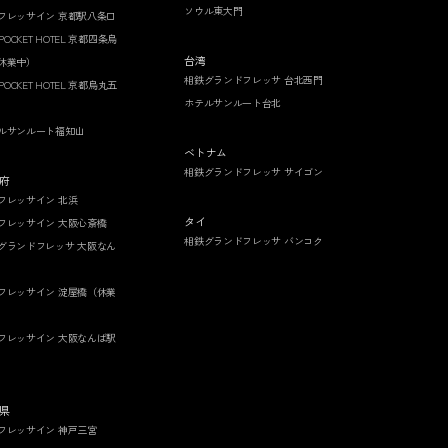
ソウル東大門
フレッサイン 京都駅八条口
 POCKET HOTEL 京都四条烏
台湾
休業中）
相鉄グランドフレッサ 台北西門
 POCKET HOTEL 京都烏丸五
ホテルサンルート台北
ルサンルート福知山
ベトナム
相鉄グランドフレッサ サイゴン
府
フレッサイン 北浜
タイ
フレッサイン 大阪心斎橋
相鉄グランドフレッサ バンコク
グランドフレッサ 大阪なん
フレッサイン 淀屋橋（休業
フレッサイン 大阪なんば駅
県
フレッサイン 神戸三宮