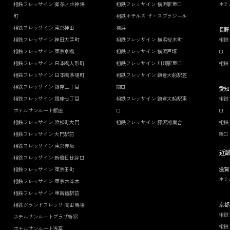
相鉄フレッサイン 御茶ノ水神保
相鉄フレッサイン 横浜駅東口
ホテ
町
相鉄ホテルズ ザ・スプラジール
相鉄フレッサイン 東京神田
横浜
長野
相鉄フレッサイン 神田大手町
相鉄フレッサイン 横浜桜木町
相鉄
相鉄フレッサイン 東京京橋
相鉄フレッサイン 横浜戸塚
口
相鉄フレッサイン 日本橋人形町
相鉄フレッサイン 川崎駅東口
相鉄
相鉄フレッサイン 日本橋茅場町
相鉄フレッサイン 鎌倉大船駅笠
相鉄フレッサイン 銀座三丁目
間口
愛知
相鉄フレッサイン 銀座七丁目
相鉄フレッサイン 鎌倉大船駅東
相鉄
ホテルサンルート銀座
口
口
相鉄フレッサイン 浜松町大門
相鉄フレッサイン 藤沢湘南台
相鉄
相鉄フレッサイン 大門駅前
線口
相鉄フレッサイン 東京赤坂
近
相鉄フレッサイン 新橋日比谷口
滋賀
相鉄フレッサイン 東京田町
ホテ
相鉄フレッサイン 東京六本木
相鉄フレッサイン 東新宿駅前
京都
相鉄グランドフレッサ 高田馬場
相鉄
ホテルサンルートプラザ新宿
相鉄
ホテルサンルート浅草