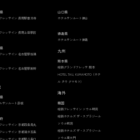
県
山口県
フレッサイン 長野駅善光寺
ホテルサンルート徳山
フレッサイン 長野上田駅前
徳島県
ホテルサンルート徳島
県
九州
フレッサイン 名古屋駅桜通
熊本県
相鉄グランドフレッサ 熊本
フレッサイン 名古屋駅新幹
HOTEL TAU, KUMAMOTO（ホテ
ル タウ クマモト）
畿
海外
県
韓国
ルサンルート彦根
相鉄フレッサイン ソウル明洞
相鉄ホテルズ ザ・スプラジール
府
ソウル明洞
フレッサイン 京都四条烏丸
相鉄ホテルズ ザ・スプラジール
フレッサイン 京都清水五条
ソウル東大門
フレッサイン 京都駅八条口