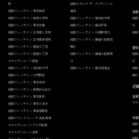
町
相鉄ホテルズ ザ・スプラジール
相鉄フレッサイン 東京神田
横浜
長野
相鉄フレッサイン 神田大手町
相鉄フレッサイン 横浜桜木町
相鉄
相鉄フレッサイン 東京京橋
相鉄フレッサイン 横浜戸塚
口
相鉄フレッサイン 日本橋人形町
相鉄フレッサイン 川崎駅東口
相鉄
相鉄フレッサイン 日本橋茅場町
相鉄フレッサイン 鎌倉大船駅笠
相鉄フレッサイン 銀座三丁目
間口
愛知
相鉄フレッサイン 銀座七丁目
相鉄フレッサイン 鎌倉大船駅東
相鉄
ホテルサンルート銀座
口
口
相鉄フレッサイン 浜松町大門
相鉄フレッサイン 藤沢湘南台
相鉄
相鉄フレッサイン 大門駅前
線口
相鉄フレッサイン 東京赤坂
近
相鉄フレッサイン 新橋日比谷口
滋賀
相鉄フレッサイン 東京田町
ホテ
相鉄フレッサイン 東京六本木
相鉄フレッサイン 東新宿駅前
京都
相鉄グランドフレッサ 高田馬場
相鉄
ホテルサンルートプラザ新宿
相鉄
ホテルサンルート浅草
相鉄