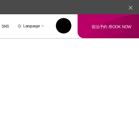
Language
SNS
宿泊予約 /
BOOK NOW