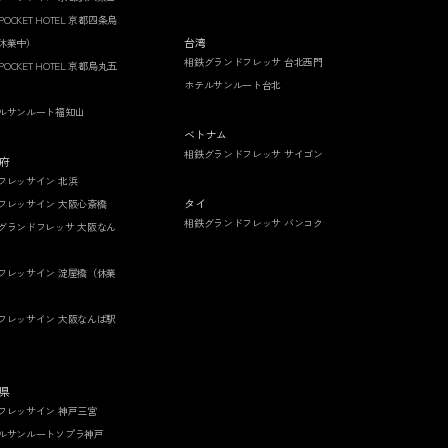
 POCKET HOTEL 京都四条烏
台湾
休業中）
相鉄グランドフレッサ 台北西門
 POCKET HOTEL 京都烏丸五
ホテルサンルート台北
ルサンルート福知山
ベトナム
相鉄グランドフレッサ サイゴン
府
フレッサイン 北浜
タイ
フレッサイン 大阪心斎橋
相鉄グランドフレッサ バンコク
グランドフレッサ 大阪なん
フレッサイン 淀屋橋（休業
フレッサイン 大阪なんば駅
県
フレッサイン 神戸三宮
ルサンルートソプラ神戸