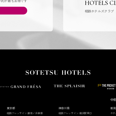
予約が最もお得です
HOTELS C
相鉄ホテルズクラブ
中
東京都
神奈川県
新潟
相鉄フレッサイン 御茶ノ水神保
相鉄フレッサイン 横浜駅東口
ホテ