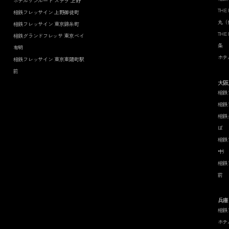
ホテルサンルート"ステラ"上野
THE
相鉄フレッサイン 上野御徒町
丸（
相鉄フレッサイン 東京錦糸町
THE
相鉄グランドフレッサ 東京ベイ
条
有明
ホテ
相鉄フレッサイン 東京東陽町駅
前
大阪
相鉄
相鉄
相鉄
ば
相鉄
中）
相鉄
前
兵庫
相鉄
ホテ