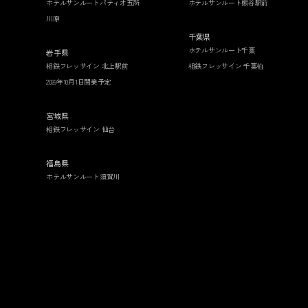
ホテルサンルートパティオ五所
ホテルサンルート熊谷駅前
川原
千葉県
ホテルサンルート千葉
岩手県
相鉄フレッサイン 北上駅前
相鉄フレッサイン 千葉柏
2026年10月1日開業予定
宮城県
相鉄フレッサイン 仙台
福島県
ホテルサンルート須賀川