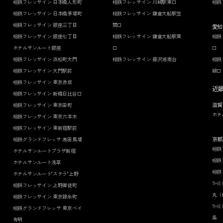
相鉄フレッサイン 日本橋人形町
相鉄フレッサイン 川崎駅東口
相鉄
相鉄フレッサイン 日本橋茅場町
相鉄フレッサイン 鎌倉大船駅笠
相鉄フレッサイン 銀座三丁目
間口
愛知
相鉄フレッサイン 銀座七丁目
相鉄フレッサイン 鎌倉大船駅東
相鉄
ホテルサンルート銀座
口
口
相鉄フレッサイン 浜松町大門
相鉄フレッサイン 藤沢湘南台
相鉄
相鉄フレッサイン 大門駅前
線口
相鉄フレッサイン 東京赤坂
近
相鉄フレッサイン 新橋日比谷口
滋賀
相鉄フレッサイン 東京田町
ホテ
相鉄フレッサイン 東京六本木
相鉄フレッサイン 東新宿駅前
京都
相鉄グランドフレッサ 高田馬場
相鉄
ホテルサンルートプラザ新宿
相鉄
ホテルサンルート浅草
相鉄
ホテルサンルート"ステラ"上野
THE
相鉄フレッサイン 上野御徒町
丸（
相鉄フレッサイン 東京錦糸町
THE
相鉄グランドフレッサ 東京ベイ
条
有明