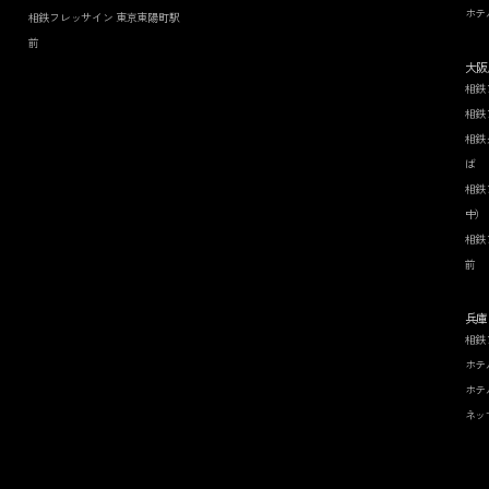
ホテ
相鉄フレッサイン 東京東陽町駅
前
大阪
相鉄
相鉄
相鉄
ば
相鉄
中）
相鉄
前
兵庫
相鉄
ホテ
ホテ
ネッ