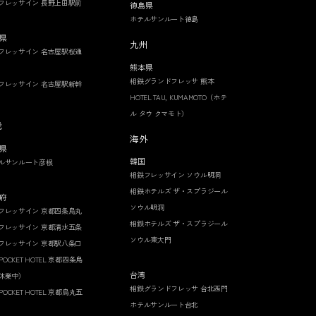
フレッサイン 長野上田駅前
徳島県
ホテルサンルート徳島
県
九州
フレッサイン 名古屋駅桜通
熊本県
相鉄グランドフレッサ 熊本
フレッサイン 名古屋駅新幹
HOTEL TAU, KUMAMOTO（ホテ
ル タウ クマモト）
畿
海外
県
韓国
ルサンルート彦根
相鉄フレッサイン ソウル明洞
相鉄ホテルズ ザ・スプラジール
府
ソウル明洞
フレッサイン 京都四条烏丸
相鉄ホテルズ ザ・スプラジール
フレッサイン 京都清水五条
ソウル東大門
フレッサイン 京都駅八条口
 POCKET HOTEL 京都四条烏
台湾
休業中）
相鉄グランドフレッサ 台北西門
 POCKET HOTEL 京都烏丸五
ホテルサンルート台北