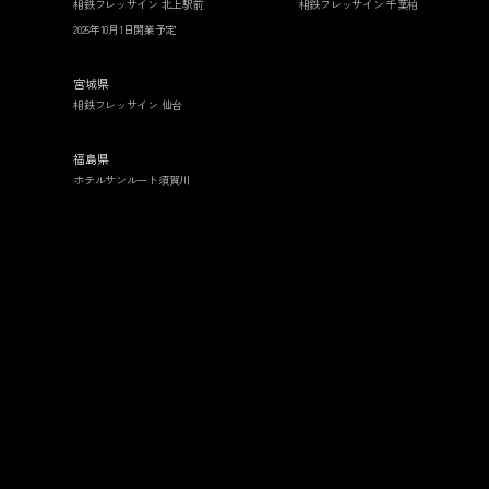
相鉄フレッサイン 北上駅前
相鉄フレッサイン 千葉柏
2026年10月1日開業予定
宮城県
相鉄フレッサイン 仙台
福島県
ホテルサンルート須賀川