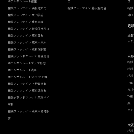
ホテルサンルート銀座
口
口
相鉄フレッサイン 浜松町大門
相鉄フレッサイン 藤沢湘南台
相鉄
相鉄フレッサイン 大門駅前
線口
相鉄フレッサイン 東京赤坂
近
相鉄フレッサイン 新橋日比谷口
滋賀
相鉄フレッサイン 東京田町
ホテ
相鉄フレッサイン 東京六本木
相鉄フレッサイン 東新宿駅前
京都
相鉄グランドフレッサ 高田馬場
相鉄
ホテルサンルートプラザ新宿
相鉄
ホテルサンルート浅草
相鉄
ホテルサンルート"ステラ"上野
THE
相鉄フレッサイン 上野御徒町
丸（
相鉄フレッサイン 東京錦糸町
THE
相鉄グランドフレッサ 東京ベイ
条
有明
ホテ
相鉄フレッサイン 東京東陽町駅
前
大阪
相鉄