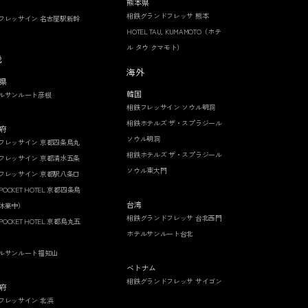
熊本県
相鉄グランドフレッサ 熊本
フレッサイン 名古屋駅新幹
HOTEL TAU, KUMAMOTO（ホテ
ル タウ クマモト）
畿
海外
県
韓国
ルサンルート彦根
相鉄フレッサイン ソウル明洞
相鉄ホテルズ ザ・スプラジール
府
ソウル明洞
フレッサイン 京都四条烏丸
相鉄ホテルズ ザ・スプラジール
フレッサイン 京都清水五条
ソウル東大門
フレッサイン 京都駅八条口
 POCKET HOTEL 京都四条烏
台湾
休業中）
相鉄グランドフレッサ 台北西門
 POCKET HOTEL 京都烏丸五
ホテルサンルート台北
ルサンルート福知山
ベトナム
相鉄グランドフレッサ サイゴン
府
フレッサイン 北浜