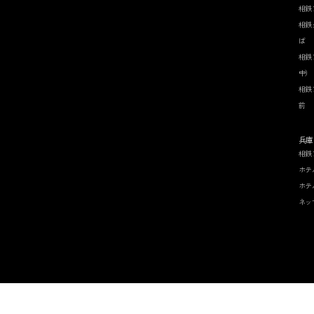
相鉄
相鉄
ば
相鉄
中）
相鉄
前
兵庫
相鉄
ホテ
ホテ
ネッ