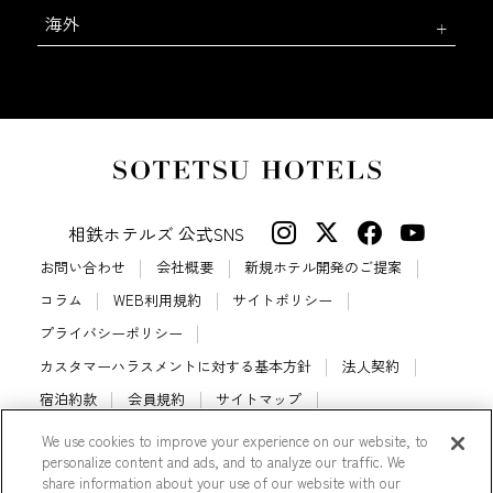
海外
相鉄ホテルズ 公式SNS
お問い合わせ
会社概要
新規ホテル開発のご提案
コラム
WEB利用規約
サイトポリシー
プライバシーポリシー
カスタマーハラスメントに対する基本方針
法人契約
宿泊約款
会員規約
サイトマップ
相鉄ホテルズ パートナーホテル加盟募集のご案内
採用情報
We use cookies to improve your experience on our website, to
personalize content and ads, and to analyze our traffic. We
Cookie Settings
share information about your use of our website with our