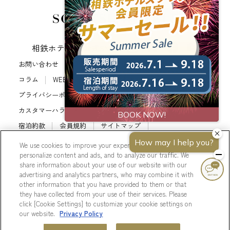
相鉄ホテルズ 公式SNS
お問い合わせ
会社概要
新規ホテル開発のご提案
コラム
WEB利用規約
サイトポリシー
プライバシーポリシー
カスタマーハラスメントに対する基本方針
法人契約
宿泊約款
会員規約
サイトマップ
相鉄ホテルズ パートナーホテル加盟募集のご案内
採用情報
We use cookies to improve your experience on our website, to
personalize content and ads, and to analyze our traffic. We
Cookie Settings
share information about your use of our website with our
advertising and analytics partners, who may combine it with
other information that you have provided to them or that
they have collected from your use of their services. Please
click [Cookie Settings] to customize your cookie settings on
© Sotetsu Hotel Management CO., LTD.
our website.
Privacy Policy