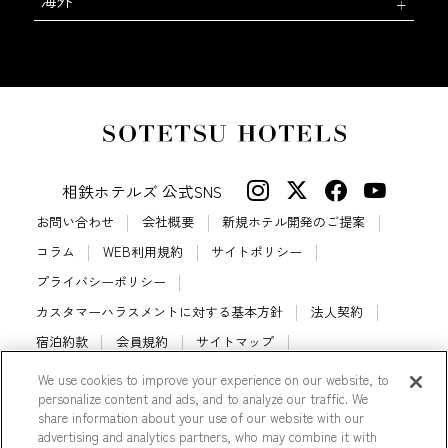
海外
相鉄ホテルズ 公式SNS
お問い合わせ
会社概要
新規ホテル開発のご提案
コラム
WEB利用規約
サイトポリシー
プライバシーポリシー
カスタマーハラスメントに対する基本方針
法人契約
宿泊約款
会員規約
サイトマップ
相鉄ホテルズ パートナーホテル加盟募集のご案内
採用情報
We use cookies to improve your experience on our website, to
personalize content and ads, and to analyze our traffic. We
Cookie Settings
share information about your use of our website with our
advertising and analytics partners, who may combine it with