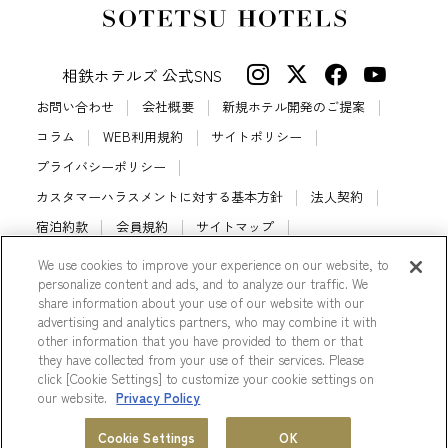
相鉄ホテルズ 公式SNS
お問い合わせ
会社概要
新規ホテル開発のご提案
コラム
WEB利用規約
サイトポリシー
プライバシーポリシー
カスタマーハラスメントに対する基本方針
法人契約
宿泊約款
会員規約
サイトマップ
相鉄ホテルズ パートナーホテル加盟募集のご案内
採用情報
We use cookies to improve your experience on our website, to
personalize content and ads, and to analyze our traffic. We
Cookie Settings
share information about your use of our website with our
advertising and analytics partners, who may combine it with
other information that you have provided to them or that
they have collected from your use of their services. Please
click [Cookie Settings] to customize your cookie settings on
© Sotetsu Hotel Management CO., LTD.
our website.
Privacy Policy
ホテル一覧
会員プログラム
Cookie Settings
OK