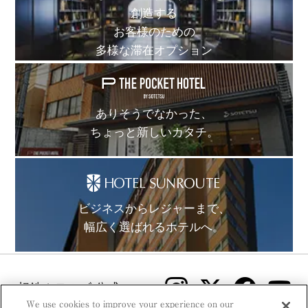
創造する
お客様のための
多様な滞在オプション
ありそうでなかった、
ちょっと新しいカタチ。
ビジネスからレジャーまで、
幅広く選ばれるホテルへ。
相鉄ホテルズ 公式SNS
We use cookies to improve your experience on our