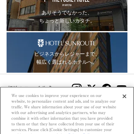
ありそうでなかった、
ちょっと新しいカタチ。
ビジネスからレジャーまで、
幅広く選ばれるホテルへ。
相鉄ホテルズ 公式SNS
We use cookies to improve your experience on our
website, to personalize content and ads, and to analyze our
traffic. We share information about your use of our website
with our advertising and analytics partners, who may
combine it with other information that you have provided
to them or that they have collected from your use of their
© Sotetsu Hotel Management CO., LTD.
services. Please click [Cookie Settings] to customize your